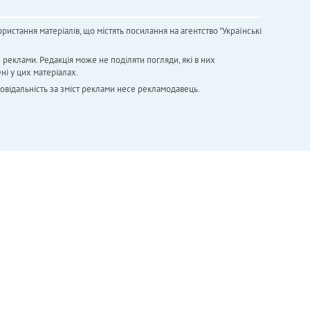
ристання матеріалів, що містять посилання на агентство "Українськi
х реклами. Редакція може не поділяти погляди, які в них
ні у цих матеріалах.
повідальність за зміст реклами несе рекламодавець.