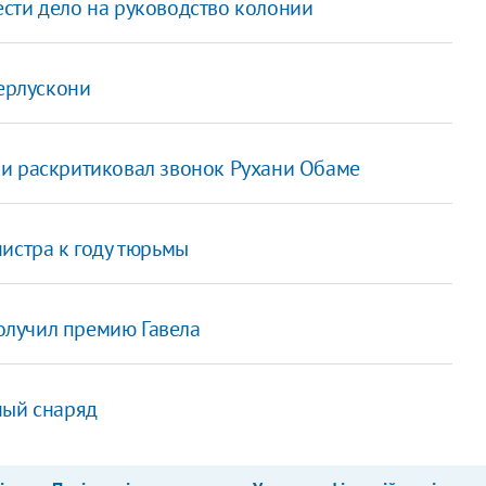
сти дело на руководство колонии
Берлускони
и раскритиковал звонок Рухани Обаме
истра к году тюрьмы
лучил премию Гавела
ный снаряд