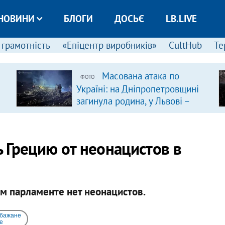
НОВИНИ
БЛОГИ
ДОСЬЄ
LB.LIVE
 грамотність
«Епіцентр виробників»
CultHub
Те
Масована атака по
ФОТО
Україні: на Дніпропетровщині
загинула родина, у Львові –
удар по багатоповерхівках
(доповнюється)
 Грецию от неонацистов в
ом парламенте нет неонацистов.
 бажане
e