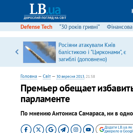
Defense Tech
“30 років гривні”
Фінансова
Росіяни атакували Київ
уп
балістикою і "Цирконами", є
загиблі (доповнено)
ку
Головна
—
Світ
—
30 вересня 2013
, 21:58
Премьер обещает избавить
парламенте
По мнению Антониса Самараса, ни в одн
Додати LB.ua як
джерело в Googl