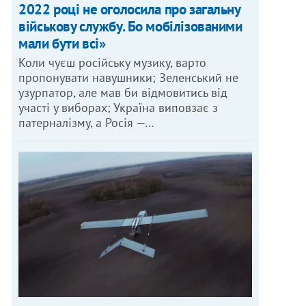
2022 році не оголосила про загальну
військову службу. Бо мобілізованими
мали бути всі»
Коли чуєш російську музику, варто
пропонувати навушники; Зеленський не
узурпатор, але мав би відмовитись від
участі у виборах; Україна виповзає з
патерналізму, а Росія —…