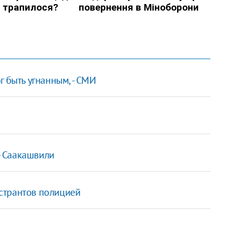
г быть угнанным, - СМИ
 - Саакашвили
странтов полицией