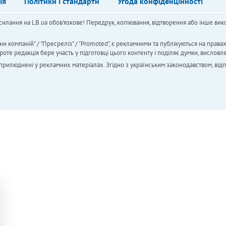
ія
Політики і стандарти
Угода конфіденційності
силання на LB.ua обов'язкове! Передрук, копіювання, відтворення або інше вико
ни компаній" / "Пресреліз" / "Promoted", є рекламними та публікуються на права
 редакція бере участь у підготовці цього контенту і поділяє думки, висловле
 оприлюднені у рекламних матеріалах. Згідно з українським законодавством, від