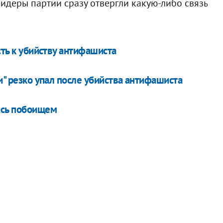
Лидеры партии сразу отвергли какую-либо связь
сть к убийству антифашиста
и" резко упал после убийства антифашиста
ась побоищем