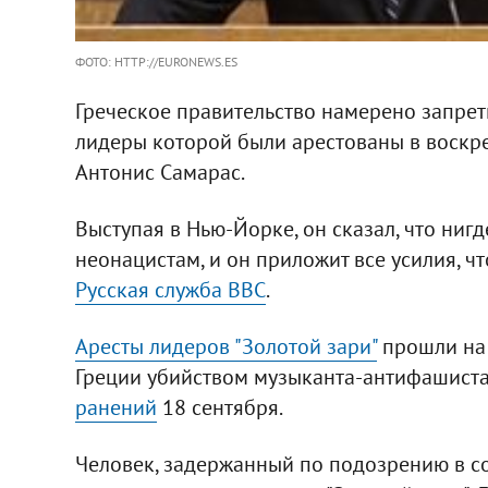
ФОТО: HTTP://EURONEWS.ES
Греческое правительство намерено запре
лидеры которой были арестованы в воскре
Антонис Самарас.
Выступая в Нью-Йорке, он сказал, что ниг
неонацистам, и он приложит все усилия, чт
Русская служба ВВС
.
Аресты лидеров "Золотой зари"
прошли на 
Греции убийством музыканта-антифашист
ранений
18 сентября.
Человек, задержанный по подозрению в со