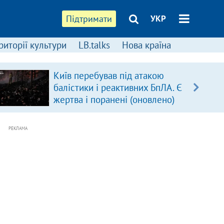
Підтримати
УКР
риторії культури
LB.talks
Нова країна
Київ перебував під атакою
балістики і реактивних БпЛА. Є
жертва і поранені (оновлено)
РЕКЛАМА