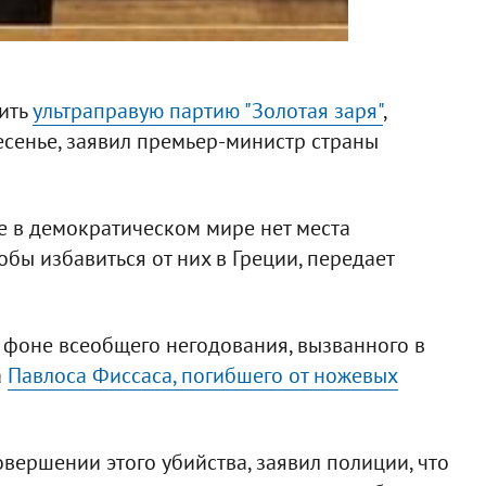
тить
ультраправую партию "Золотая заря"
,
сенье, заявил премьер-министр страны
де в демократическом мире нет места
обы избавиться от них в Греции, передает
фоне всеобщего негодования, вызванного в
а
Павлоса Фиссаса, погибшего от ножевых
вершении этого убийства, заявил полиции, что