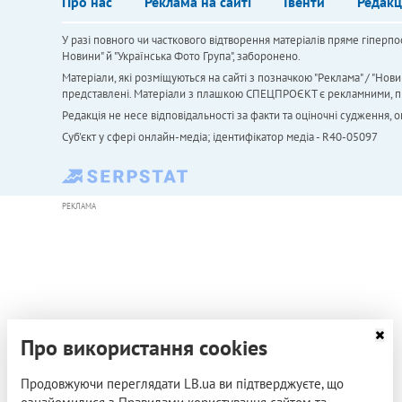
Про нас
Реклама на сайті
Івенти
Редакц
У разі повного чи часткового відтворення матеріалів пряме гіперпо
Новини" й "Українська Фото Група", заборонено.
Матеріали, які розміщуються на сайті з позначкою "Реклама" / "Нови
представлені. Матеріали з плашкою СПЕЦПРОЄКТ є рекламними, проте
Редакція не несе відповідальності за факти та оціночні судження,
Cуб'єкт у сфері онлайн-медіа; ідентифікатор медіа - R40-05097
РЕКЛАМА
Про використання cookies
Продовжуючи переглядати LB.ua ви підтверджуєте, що