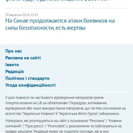
30 вересня 2013, 13:51
На Синае продолжаются атаки боевиков на
силы безопасности, есть жертвы
Про нас
Реклама на сайті
Івенти
Редакція
Політики і стандарти
Угода конфіденційності
У разі повного чи часткового відтворення матеріалів пряме
гіперпосилання на LB.ua обов'язкове! Передрук, копіювання,
відтворення або інше використання матеріалів, що містять посилання на
агентство "Українськi Новини" й "Українська Фото Група", заборонено.
Матеріали, які розміщуються на сайті з позначкою "Реклама" / "Новини
компаній" / "Пресреліз" / "Promoted", є рекламними та публікуються на
правах реклами. Редакція може не поділяти погляди, які в них