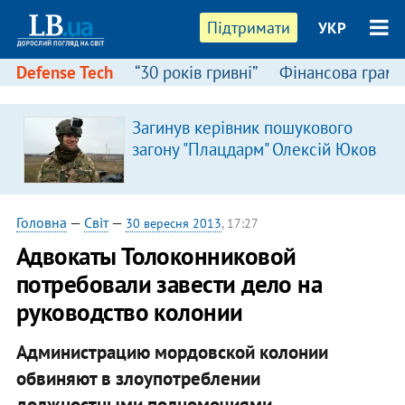
Підтримати
УКР
Defense Tech
“30 років гривні”
Фінансова грамо
Загинув керівник пошукового
загону "Плацдарм" Олексій Юков
Головна
—
Світ
—
30 вересня 2013
, 17:27
Адвокаты Толоконниковой
потребовали завести дело на
руководство колонии
Администрацию мордовской колонии
обвиняют в злоупотреблении
должностными полномочиями.