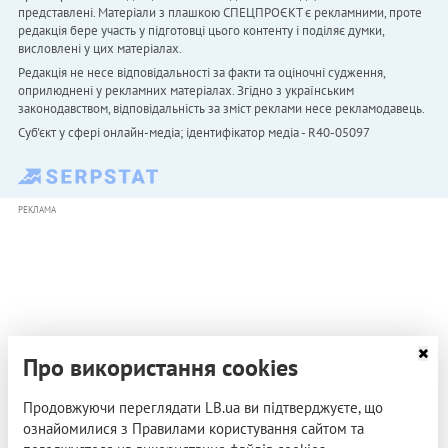
представлені. Матеріали з плашкою СПЕЦПРОЄКТ є рекламними, проте
редакція бере участь у підготовці цього контенту і поділяє думки,
висловлені у цих матеріалах.
Редакція не несе відповідальності за факти та оціночні судження,
оприлюднені у рекламних матеріалах. Згідно з українським
законодавством, відповідальність за зміст реклами несе рекламодавець.
Cуб'єкт у сфері онлайн-медіа; ідентифікатор медіа - R40-05097
РЕКЛАМА
Про використання cookies
Продовжуючи переглядати LB.ua ви підтверджуєте, що
ознайомилися з Правилами користування сайтом та