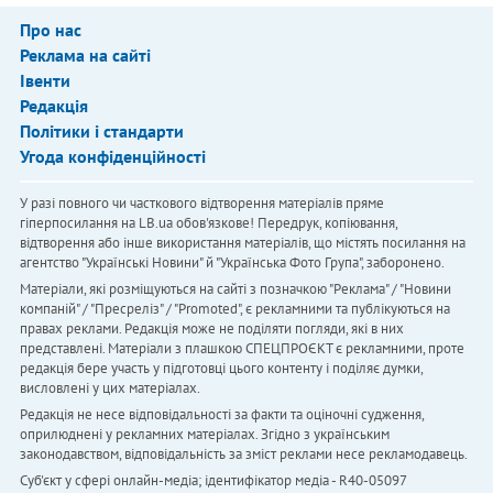
Про нас
Реклама на сайті
Івенти
Редакція
Політики і стандарти
Угода конфіденційності
У разі повного чи часткового відтворення матеріалів пряме
гіперпосилання на LB.ua обов'язкове! Передрук, копіювання,
відтворення або інше використання матеріалів, що містять посилання на
агентство "Українськi Новини" й "Українська Фото Група", заборонено.
Матеріали, які розміщуються на сайті з позначкою "Реклама" / "Новини
компаній" / "Пресреліз" / "Promoted", є рекламними та публікуються на
правах реклами. Редакція може не поділяти погляди, які в них
представлені. Матеріали з плашкою СПЕЦПРОЄКТ є рекламними, проте
редакція бере участь у підготовці цього контенту і поділяє думки,
висловлені у цих матеріалах.
Редакція не несе відповідальності за факти та оціночні судження,
оприлюднені у рекламних матеріалах. Згідно з українським
законодавством, відповідальність за зміст реклами несе рекламодавець.
Cуб'єкт у сфері онлайн-медіа; ідентифікатор медіа - R40-05097