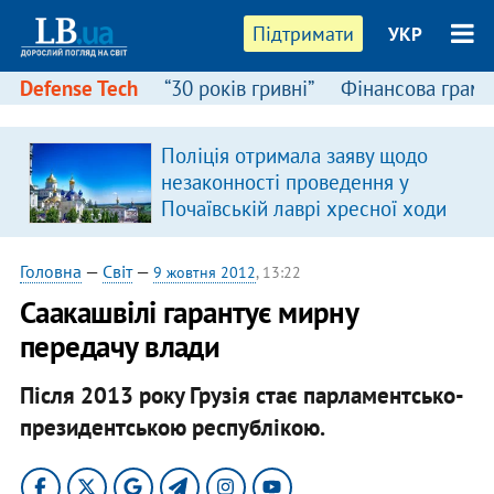
Підтримати
УКР
Defense Tech
“30 років гривні”
Фінансова грамо
Поліція отримала заяву щодо
в
незаконності проведення у
Почаївській лаврі хресної ходи
Головна
—
Світ
—
9 жовтня 2012
, 13:22
Саакашвілі гарантує мирну
передачу влади
Після 2013 року Грузія стає парламентсько-
президентською республікою.