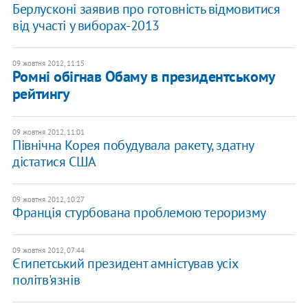
Берлусконі заявив про готовність відмовитися
від участі у виборах-2013
09 жовтня 2012, 11:15
Ромні обігнав Обаму в президентському
рейтингу
09 жовтня 2012, 11:01
Північна Корея побудувала ракету, здатну
дістатися США
09 жовтня 2012, 10:27
Франція стурбована проблемою тероризму
09 жовтня 2012, 07:44
Єгипетський президент амністував усіх
політв'язнів