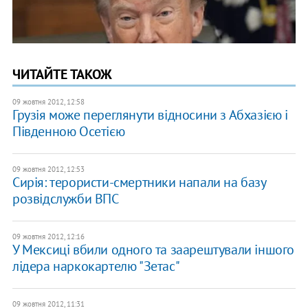
ЧИТАЙТЕ ТАКОЖ
09 жовтня 2012, 12:58
Грузія може переглянути відносини з Абхазією і
Південною Осетією
09 жовтня 2012, 12:53
Сирія: терористи-смертники напали на базу
розвідслужби ВПС
09 жовтня 2012, 12:16
У Мексиці вбили одного та заарештували іншого
лідера наркокартелю "Зетас"
09 жовтня 2012, 11:31