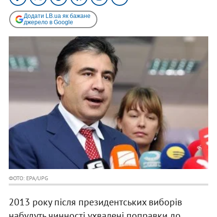
Додати LB.ua як бажане
джерело в Google
ФОТО: EPA/UPG
2013 року після президентських виборів
набудуть чинності ухвалені поправки до