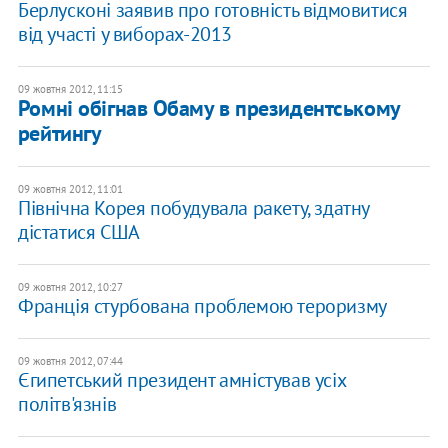
Берлусконі заявив про готовність відмовитися
від участі у виборах-2013
09 жовтня 2012, 11:15
Ромні обігнав Обаму в президентському
рейтингу
09 жовтня 2012, 11:01
Північна Корея побудувала ракету, здатну
дістатися США
09 жовтня 2012, 10:27
Франція стурбована проблемою тероризму
09 жовтня 2012, 07:44
Єгипетський президент амністував усіх
політв'язнів