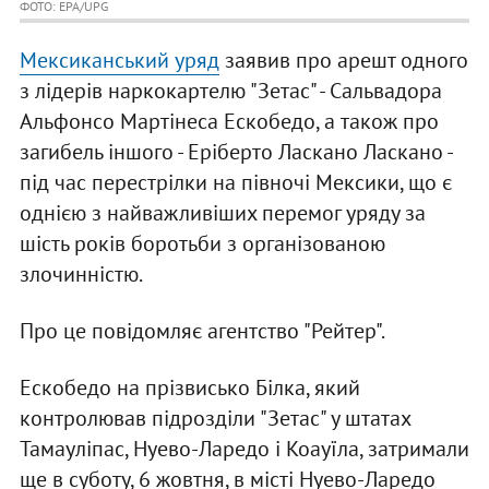
ФОТО: EPA/UPG
Мексиканський уряд
заявив про арешт одного
з лідерів наркокартелю "Зетас" - Сальвадора
Альфонсо Мартінеса Ескобедо, а також про
загибель іншого - Еріберто Ласкано Ласкано -
під час перестрілки на півночі Мексики, що є
однією з найважливіших перемог уряду за
шість років боротьби з організованою
злочинністю.
Про це повідомляє агентство "Рейтер".
Ескобедо на прізвисько Білка, який
контролював підрозділи "Зетас" у штатах
Тамауліпас, Нуево-Ларедо і Коауїла, затримали
ще в суботу, 6 жовтня, в місті Нуево-Ларедо