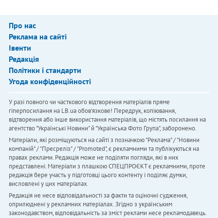
Про нас
Реклама на сайті
Івенти
Редакція
Політики і стандарти
Угода конфіденційності
У разі повного чи часткового відтворення матеріалів пряме
гіперпосилання на LB.ua обов'язкове! Передрук, копіювання,
відтворення або інше використання матеріалів, що містять посилання на
агентство "Українськi Новини" й "Українська Фото Група", заборонено.
Матеріали, які розміщуються на сайті з позначкою "Реклама" / "Новини
компаній" / "Пресреліз" / "Promoted", є рекламними та публікуються на
правах реклами. Редакція може не поділяти погляди, які в них
представлені. Матеріали з плашкою СПЕЦПРОЄКТ є рекламними, проте
редакція бере участь у підготовці цього контенту і поділяє думки,
висловлені у цих матеріалах.
Редакція не несе відповідальності за факти та оціночні судження,
оприлюднені у рекламних матеріалах. Згідно з українським
законодавством, відповідальність за зміст реклами несе рекламодавець.