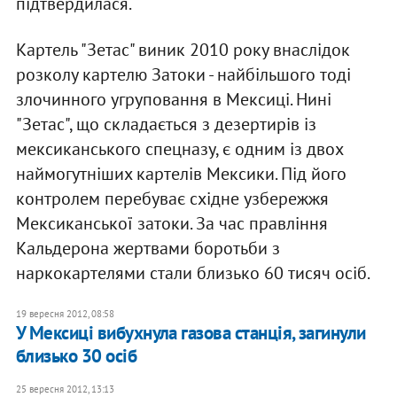
підтвердилася.
Картель "Зетас" виник 2010 року внаслідок
розколу картелю Затоки - найбільшого тоді
злочинного угруповання в Мексиці. Нині
"Зетас", що складається з дезертирів із
мексиканського спецназу, є одним із двох
наймогутніших картелів Мексики. Під його
контролем перебуває східне узбережжя
Мексиканської затоки. За час правління
Кальдерона жертвами боротьби з
наркокартелями стали близько 60 тисяч осіб.
19 вересня 2012, 08:58
У Мексиці вибухнула газова станція, загинули
близько 30 осіб
25 вересня 2012, 13:13