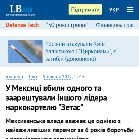
Підтримати
УКР
Defense Tech
“30 років гривні”
Фінансова грамо
Росіяни атакували Київ
балістикою і "Цирконами", є
загиблі (доповнено)
Головна
—
Світ
—
9 жовтня 2012
, 12:16
У Мексиці вбили одного та
заарештували іншого лідера
наркокартелю "Зетас"
Мексиканська влада вважає це однією з
найважливіших перемог за 6 років боротьби
з організованою злочинністю.