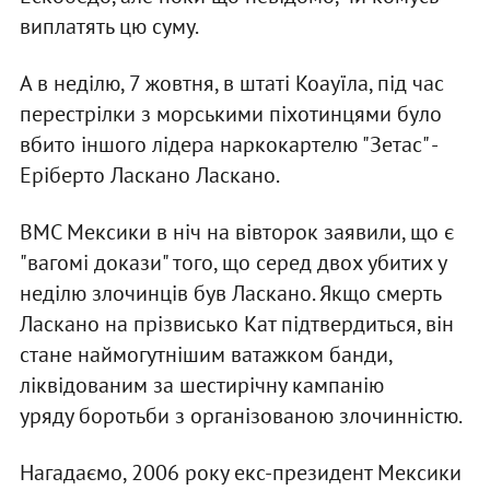
виплатять цю суму.
А в неділю, 7 жовтня, в штаті Коауїла, під час
перестрілки з морськими піхотинцями було
вбито іншого лідера наркокартелю "Зетас" -
Еріберто Ласкано Ласкано.
ВМС Мексики в ніч на вівторок заявили, що є
"вагомі докази" того, що серед двох убитих у
неділю злочинців був Ласкано. Якщо смерть
Ласкано на прізвисько Кат підтвердиться, він
стане наймогутнішим ватажком банди,
ліквідованим за шестирічну кампанію
уряду боротьби з організованою злочинністю.
Нагадаємо, 2006 року екс-президент Мексики