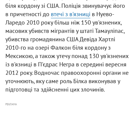
біля кордону зі США. Поліція звинувачує його
в причетності до
втечі з в'язниці
в Нуево-
Ларедо 2010 року більш ніж 150 ув'язнених,
масових убивств мігрантів у штаті Тамауліпас,
убивства громадянина США Девіда Хартлі
2010-го на озері Фалкон біля кордону з
Мексикою, а також утечу понад 130 ув'язнених
із в'язниці в П'єдрас Негра в середині вересня
2012 року. Водночас правоохоронні органи не
уточнюють, яку саме роль Білка виконував у
підготовці та здійсненні цих злочинів.
РЕКЛАМА