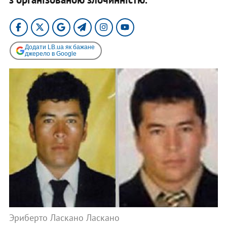
Додати LB.ua як бажане
джерело в Google
Эриберто Ласкано Ласкано