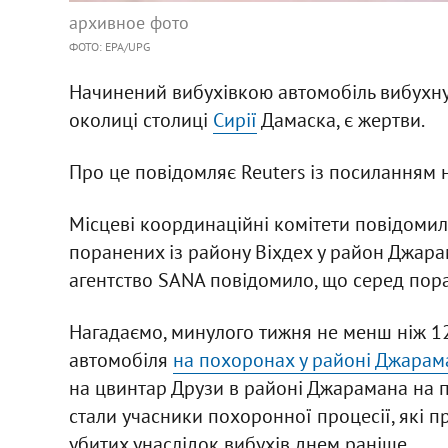
архивное фото
ФОТО: EPA/UPG
Начинений вибухівкою автомобіль вибухнув
околиці столиці
Сирії
Дамаска, є жертви.
Про це повідомляє Reuters із посиланням н
Місцеві координаційні комітети повідом
поранених із району Віхдех у район Джара
агентство SANA повідомило, що серед пора
Нагадаємо, минулого тижня не менш ніж 12
автомобіля
на похоронах у районі Джарам
на цвинтар Друзи в районі Джарамана на 
стали учасники похоронної процесії, які п
убитих унаслідок вибухів днем раніше.