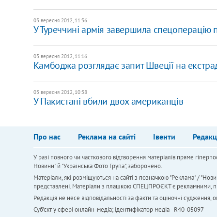
03 вересня 2012, 11:36
У Туреччині армія завершила спецоперацію 
03 вересня 2012, 11:16
Камбоджа розглядає запит Швеції на екстрад
03 вересня 2012, 10:38
У Пакистані вбили двох американців
Про нас
Реклама на сайті
Івенти
Редакц
У разі повного чи часткового відтворення матеріалів пряме гіперпо
Новини" й "Українська Фото Група", заборонено.
Матеріали, які розміщуються на сайті з позначкою "Реклама" / "Нови
представлені. Матеріали з плашкою СПЕЦПРОЄКТ є рекламними, проте
Редакція не несе відповідальності за факти та оціночні судження,
Cуб'єкт у сфері онлайн-медіа; ідентифікатор медіа - R40-05097