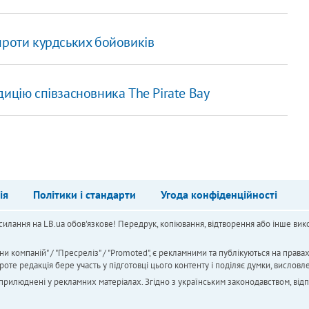
проти курдських бойовиків
ицію співзасновника The Pirate Bay
ія
Політики і стандарти
Угода конфіденційності
силання на LB.ua обов'язкове! Передрук, копіювання, відтворення або інше вико
ни компаній" / "Пресреліз" / "Promoted", є рекламними та публікуються на права
 редакція бере участь у підготовці цього контенту і поділяє думки, висловле
 оприлюднені у рекламних матеріалах. Згідно з українським законодавством, від