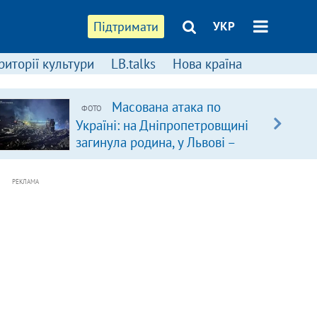
Підтримати
УКР
риторії культури
LB.talks
Нова країна
Масована атака по
ФОТО
Україні: на Дніпропетровщині
загинула родина, у Львові –
удар по багатоповерхівках
(доповнюється)
РЕКЛАМА