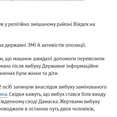
 у релігійно змішаному районі Віхдех на
а державні ЗМІ й активістів опозиції.
или, що машини швидкої допомоги перевозили
мана після вибуху. Державне інформаційне
нених були жінки та діти.
 осіб загинули внаслідок вибуху замінованого
ана
. Свідки кажуть, що вибух стався біля входу
південному сході Дамаска. Жертвами вибуху
роводжали в останню путь двох чоловіків,