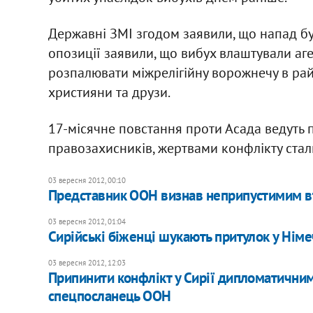
Державні ЗМІ згодом заявили, що напад бу
опозиції заявили, що вибух влаштували аг
розпалювати міжрелігійну ворожнечу в рай
християни та друзи.
17-місячне повстання проти Асада ведуть п
правозахисників, жертвами конфлікту стали
03 вересня 2012, 00:10
Представник ООН визнав неприпустимим вт
03 вересня 2012, 01:04
Сирійські біженці шукають притулок у Німе
03 вересня 2012, 12:03
Припинити конфлікт у Сирії дипломатични
спецпосланець ООН