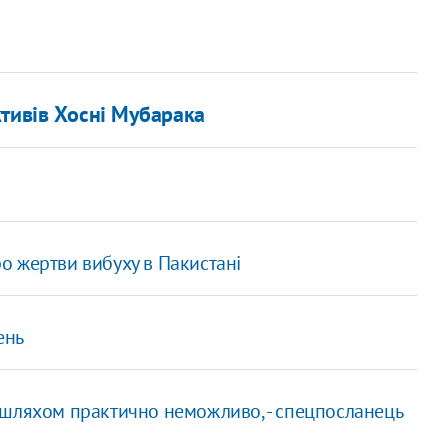
тивів Хосні Мубарака
о жертви вибуху в Пакистані
ень
 шляхом практично неможливо, - спецпосланець