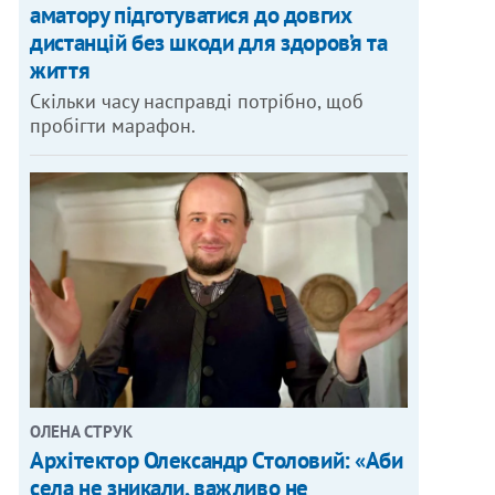
аматору підготуватися до довгих
дистанцій без шкоди для здоров’я та
життя
Скільки часу насправді потрібно, щоб
пробігти марафон.
ОЛЕНА СТРУК
Архітектор Олександр Столовий: «Аби
села не зникали, важливо не