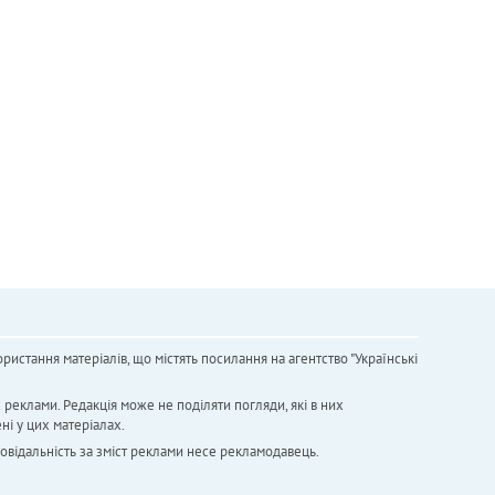
ристання матеріалів, що містять посилання на агентство "Українськi
х реклами. Редакція може не поділяти погляди, які в них
ні у цих матеріалах.
повідальність за зміст реклами несе рекламодавець.