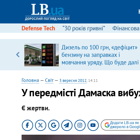
Defense Tech
“30 років гривні”
Фінансова
Дизель по 100 грн, «дефіцит»
уп
бензину на заправках і
мовчання уряду. Що буде далі
ку
цінами на пальне?
Головна
—
Світ
—
3 вересня 2012
, 14:11
У передмісті Дамаска виб
Є жертви.
Додати LB.ua як
джерело в Googl