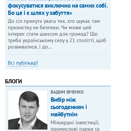
фокусуватися виключно на самих собі.
Бо це і є шлях у забуття»
До сіл прикута увага тих, хто шукає там
прихистку чи безпеки. Чи може цей
інтерес стати шансом для громад? Що
треба українському селу у 21 столітті, щоб
розвиватися, і до…
Всі публікації
БЛОГИ
ВАДИМ ІВЧЕНКО
Вибір між
сьогоденням і
майбутнім
Мільярдні інвестиції,
промислові парки та