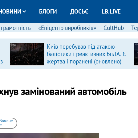
НОВИНИ
БЛОГИ
ДОСЬЄ
LB.LIVE
 грамотність
«Епіцентр виробників»
CultHub
Те
Київ перебував під атакою
балістики і реактивних БпЛА. Є
 з
жертва і поранені (оновлено)
ухнув замінований автомобіль
 бажане
e