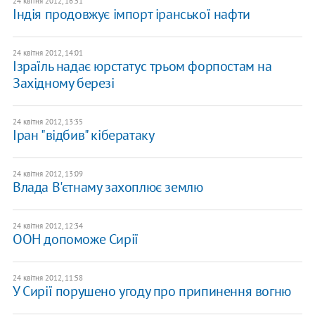
24 квітня 2012, 16:51
Індія продовжує імпорт іранської нафти
24 квітня 2012, 14:01
Ізраїль надає юрстатус трьом форпостам на
Західному березі
24 квітня 2012, 13:35
Іран "відбив" кібератаку
24 квітня 2012, 13:09
Влада В'єтнаму захоплює землю
24 квітня 2012, 12:34
ООН допоможе Сирії
24 квітня 2012, 11:58
У Сирії порушено угоду про припинення вогню