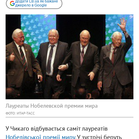
Додати LB.ua як бажане
джерело в Google
Лауреаты Нобелевской премии мира
ФОТО: ИТАР-ТАСС
У Чикаго відбувається саміт лауреатів
Нобелівської премії миру
. У зустрічі беруть