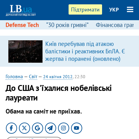
Підтримати
УКР
Defense Tech
“30 років гривні”
Фінансова грамо
Київ перебував під атакою
в
балістики і реактивних БпЛА. Є
жертва і поранені (оновлено)
Головна
—
Світ
—
24 квітня 2012
, 22:30
До США з'їхалися нобелівські
лауреати
Обама на саміт не приїхав.