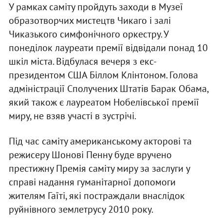
У рамках саміту пройдуть заходи в Музеї
образотворчих мистецтв Чикаго і залі
Чиказького симфонічного оркестру. У
понеділок лауреати премії відвідали понад 10
шкіл міста. Відбулася вечеря з екс-
президентом США Біллом Клінтоном. Голова
адміністрації Сполучених Штатів Барак Обама,
який також є лауреатом Нобелівської премії
миру, не взяв участі в зустрічі.
Під час саміту американському акторові та
режисеру Шонові Пенну буде вручено
престижну Премія саміту миру за заслуги у
справі надання гуманітарної допомоги
жителям Гаїті, які постраждали внаслідок
руйнівного землетрусу 2010 року.