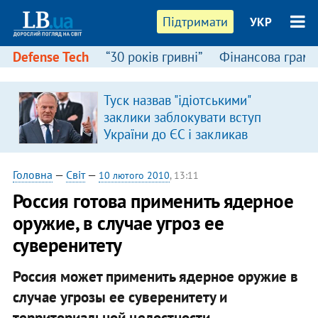
Підтримати
УКР
Defense Tech
“30 років гривні”
Фінансова грамо
Туск назвав "ідіотськими"
в
заклики заблокувати вступ
України до ЄС і закликав
припинити антиукраїнську
риторику
Головна
—
Світ
—
10 лютого 2010
, 13:11
Россия готова применить ядерное
оружие, в случае угроз ее
суверенитету
Россия может применить ядерное оружие в
случае угрозы ее суверенитету и
территориальной целостности.