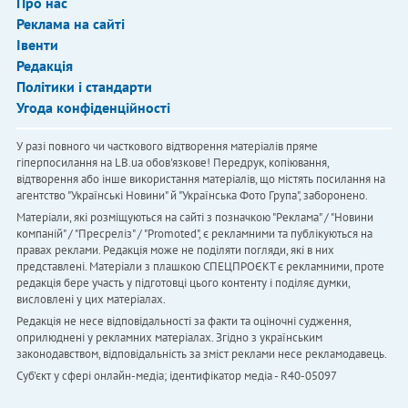
Про нас
Реклама на сайті
Івенти
Редакція
Політики і стандарти
Угода конфіденційності
У разі повного чи часткового відтворення матеріалів пряме
гіперпосилання на LB.ua обов'язкове! Передрук, копіювання,
відтворення або інше використання матеріалів, що містять посилання на
агентство "Українськi Новини" й "Українська Фото Група", заборонено.
Матеріали, які розміщуються на сайті з позначкою "Реклама" / "Новини
компаній" / "Пресреліз" / "Promoted", є рекламними та публікуються на
правах реклами. Редакція може не поділяти погляди, які в них
представлені. Матеріали з плашкою СПЕЦПРОЄКТ є рекламними, проте
редакція бере участь у підготовці цього контенту і поділяє думки,
висловлені у цих матеріалах.
Редакція не несе відповідальності за факти та оціночні судження,
оприлюднені у рекламних матеріалах. Згідно з українським
законодавством, відповідальність за зміст реклами несе рекламодавець.
Cуб'єкт у сфері онлайн-медіа; ідентифікатор медіа - R40-05097