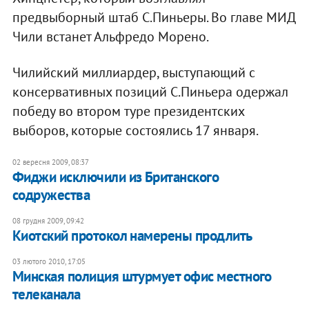
предвыборный штаб С.Пиньеры. Во главе МИД
Чили встанет Альфредо Морено.
Чилийский миллиардер, выступающий с
консервативных позиций С.Пиньера одержал
победу во втором туре президентских
выборов, которые состоялись 17 января.
02 вересня 2009, 08:37
Фиджи исключили из Британского
содружества
08 грудня 2009, 09:42
Киотский протокол намерены продлить
03 лютого 2010, 17:05
Минская полиция штурмует офис местного
телеканала