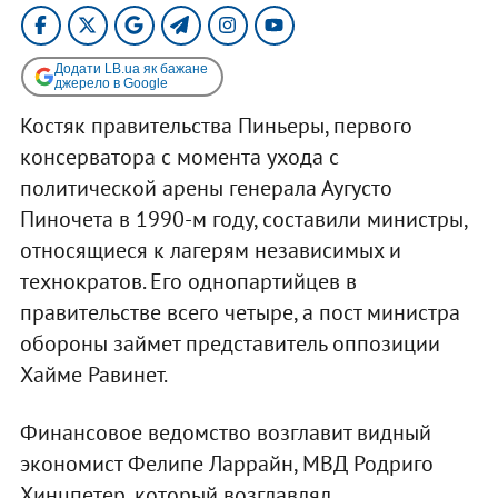
Додати LB.ua як бажане
джерело в Google
Костяк правительства Пиньеры, первого
консерватора с момента ухода с
политической арены генерала Аугусто
Пиночета в 1990-м году, составили министры,
относящиеся к лагерям независимых и
технократов. Его однопартийцев в
правительстве всего четыре, а пост министра
обороны займет представитель оппозиции
Хайме Равинет.
Финансовое ведомство возглавит видный
экономист Фелипе Ларрайн, МВД Родриго
Хинцпетер, который возглавлял