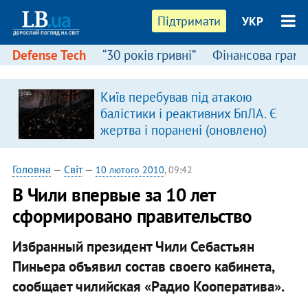
Підтримати
УКР
Defense Tech
“30 років гривні”
Фінансова грамо
:
Київ перебував під атакою
балістики і реактивних БпЛА. Є
жертва і поранені (оновлено)
Головна
—
Світ
—
10 лютого 2010
, 09:42
В Чили впервые за 10 лет
сформировано правительство
Избранный президент Чили Себастьян
Пиньера объявил состав своего кабинета,
сообщает чилийская «Радио Кооператива».