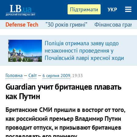
Підтримати
УКР
Defense Tech
“30 років гривні”
Фінансова грамо
:
Поліція отримала заяву щодо
незаконності проведення у
Почаївській лаврі хресної ходи
Головна
—
Світ
—
6 серпня 2009
, 19:33
Guardian учит британцев плавать
как Путин
Британские СМИ пришли в восторг от того,
как российский премьер Владимир Путин
проводит отпуск, и призывают британцев
последовать его примеру.