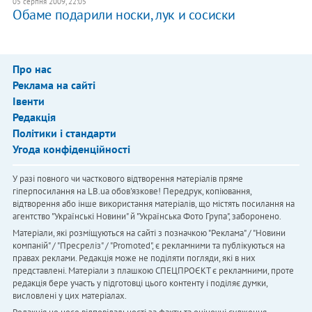
05 серпня 2009, 22:05
Обаме подарили носки, лук и сосиски
Про нас
Реклама на сайті
Івенти
Редакція
Політики і стандарти
Угода конфіденційності
У разі повного чи часткового відтворення матеріалів пряме
гіперпосилання на LB.ua обов'язкове! Передрук, копіювання,
відтворення або інше використання матеріалів, що містять посилання на
агентство "Українськi Новини" й "Українська Фото Група", заборонено.
Матеріали, які розміщуються на сайті з позначкою "Реклама" / "Новини
компаній" / "Пресреліз" / "Promoted", є рекламними та публікуються на
правах реклами. Редакція може не поділяти погляди, які в них
представлені. Матеріали з плашкою СПЕЦПРОЄКТ є рекламними, проте
редакція бере участь у підготовці цього контенту і поділяє думки,
висловлені у цих матеріалах.