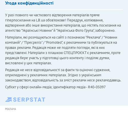
Угода конфіденційності
У разі повного чи часткового відтворення матеріалів пряме
гіперпосилання на LB.ua обов'язкове! Передрук, копіювання,
відтворення або інше використання матеріалів, що містять посилання на
агентство "Українськi Новини" й "Українська Фото Група", заборонено.
Матеріали, які розміщуються на сайті з позначкою "Реклама" / "Новини
компаній" / "Пресреліз" / "Promoted", є рекламними та публікуються на
правах реклами. Редакція може не поділяти погляди, які в них
представлені. Матеріали з плашкою СПЕЦПРОЄКТ є рекламними, проте
редакція бере участь у підготовці цього контенту і поділяє думки,
висловлені у цих матеріалах.
Редакція не несе відповідальності за факти та оціночні судження,
оприлюднені у рекламних матеріалах. Згідно з українським
законодавством, відповідальність за зміст реклами несе рекламодавець.
Cуб'єкт у сфері онлайн-медіа; ідентифікатор медіа - R40-05097
РЕКЛАМА