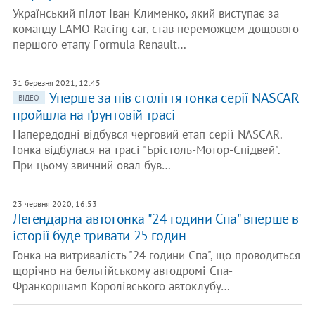
Український пілот Іван Клименко, який виступає за
команду LAMO Racing car, став переможцем дощового
першого етапу Formula Renault…
31 березня 2021, 12:45
Уперше за пів століття гонка серії NASCAR
ВІДЕО
пройшла на ґрунтовій трасі
Напередодні відбувся черговий етап серії NASCAR.
Гонка відбулася на трасі "Брістоль-Мотор-Спідвей".
При цьому звичний овал був…
23 червня 2020, 16:53
Легендарна автогонка "24 години Спа" вперше в
історії буде тривати 25 годин
Гонка на витривалість "24 години Спа", що проводиться
щорічно на бельгійському автодромі Спа-
Франкоршамп Королівського автоклубу…