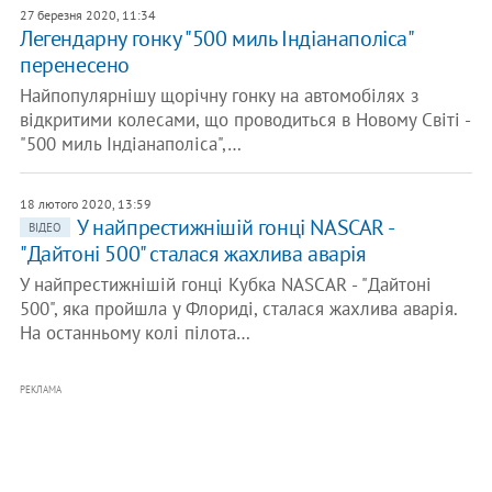
27 березня 2020, 11:34
Легендарну гонку "500 миль Індіанаполіса"
перенесено
Найпопулярнішу щорічну гонку на автомобілях з
відкритими колесами, що проводиться в Новому Світі -
"500 миль Індіанаполіса",…
18 лютого 2020, 13:59
У найпрестижнішій гонці NASCAR -
ВІДЕО
"Дайтоні 500" сталася жахлива аварія
У найпрестижнішій гонці Кубка NASCAR - "Дайтоні
500", яка пройшла у Флориді, сталася жахлива аварія.
На останньому колі пілота…
РЕКЛАМА