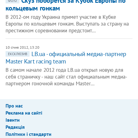
Скуз поборется за Кубок Европы по
ФОТО
кольцевым гонкам
В 2012-ом году Украина примет участие в Кубке
Европы по кольцевым гонкам. Выступать за страну на
престижном соревновании предстоит…
10 січня 2012, 13:20
​LB.ua - официальный медиа-партнер
ЕКСКЛЮЗИВ
Master Kart raсing team
В самом начале 2012 года LB.ua открыл новую для
себя страничку - наш сайт стал официальным медиа-
партнером гоночной команды Master…
Про нас
Реклама на сайті
Івенти
Редакція
Політики і стандарти