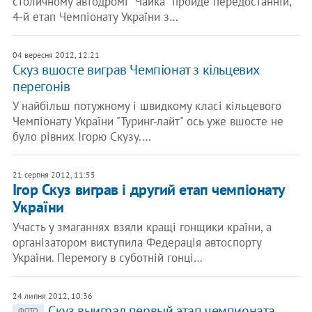
столичному автодромі "Чайка" пройде передостанній,
4-й етап Чемпіонату України з…
04 вересня 2012, 12:21
Скуз вшосте виграв Чемпіонат з кільцевих
перегонів
У найбільш потужному і швидкому класі кільцевого
Чемпіонату України "Туринг-лайт" ось уже вшосте не
було рівних Ігорю Скузу.…
21 серпня 2012, 11:55
Ігор Скуз виграв і другий етап чемпіонату
України
Участь у змаганнях взяли кращі гонщики країни, а
організатором виступила Федерація автоспорту
України. Перемогу в суботній гонці…
24 липня 2012, 10:36
Скуз выиграл первый этап чемпионата
ФОТО