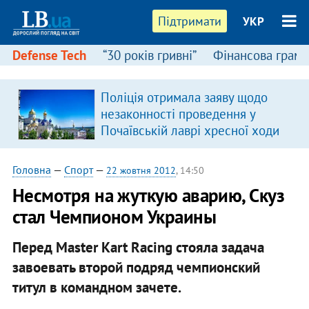
Підтримати
УКР
Defense Tech
“30 років гривні”
Фінансова грамо
Поліція отримала заяву щодо
незаконності проведення у
Почаївській лаврі хресної ходи
Головна
—
Спорт
—
22 жовтня 2012
, 14:50
Несмотря на жуткую аварию, Скуз
стал Чемпионом Украины
Перед Master Kart Racing стояла задача
завоевать второй подряд чемпионский
титул в командном зачете.