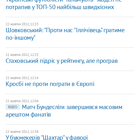
потрапив у ТОП-50 найбільш швидкісних
22 жовтня 2012, 12:23
Шовковський: "Проти нас "Іллічівець" гратиме
по-іншому"
22 жовтня 2012, 12:23
Стаховський підріс у рейтингу, але програв
22 жовтня 2012, 12:14
Кросбі не проти пограти в Європі
22 жовтня 2012, 12:04
Матч Бундесліги завершився масовим
ВІДЕО
арештом фанатів
22 жовтня 2012, 11:58
У букмекерів "Шахтар" у фаворі