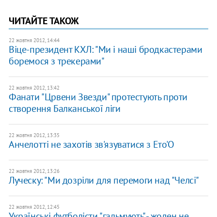
ЧИТАЙТЕ ТАКОЖ
22 жовтня 2012, 14:44
Віце-президент КХЛ: "Ми і наші бродкастерами
боремося з трекерами"
22 жовтня 2012, 13:42
Фанати "Црвени Звезди" протестують проти
створення Балканської ліги
22 жовтня 2012, 13:35
Анчелотті не захотів зв'язуватися з Ето'О
22 жовтня 2012, 13:26
Луческу: "Ми дозріли для перемоги над "Челсі"
22 жовтня 2012, 12:45
Українські футболісти "гальмують" - жоден не