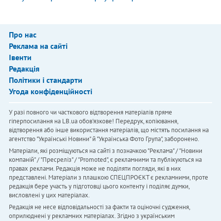
Про нас
Реклама на сайті
Івенти
Редакція
Політики і стандарти
Угода конфіденційності
У разі повного чи часткового відтворення матеріалів пряме
гіперпосилання на LB.ua обов'язкове! Передрук, копіювання,
відтворення або інше використання матеріалів, що містять посилання на
агентство "Українськi Новини" й "Українська Фото Група", заборонено.
Матеріали, які розміщуються на сайті з позначкою "Реклама" / "Новини
компаній" / "Пресреліз" / "Promoted", є рекламними та публікуються на
правах реклами. Редакція може не поділяти погляди, які в них
представлені. Матеріали з плашкою СПЕЦПРОЄКТ є рекламними, проте
редакція бере участь у підготовці цього контенту і поділяє думки,
висловлені у цих матеріалах.
Редакція не несе відповідальності за факти та оціночні судження,
оприлюднені у рекламних матеріалах. Згідно з українським