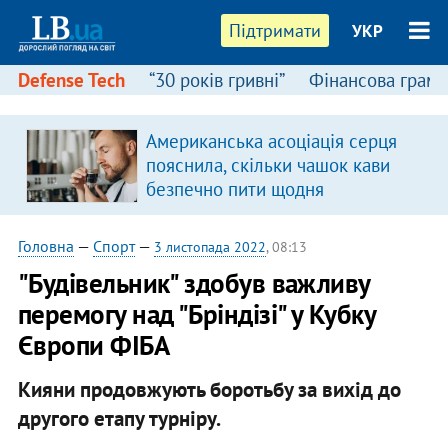
Підтримати
УКР
Defense Tech
“30 років гривні”
Фінансова грамо
:
Американська асоціація серця
пояснила, скільки чашок кави
безпечно пити щодня
Головна
—
Спорт
—
3 листопада 2022
, 08:13
"Будівельник" здобув важливу
перемогу над "Бріндізі" у Кубку
Європи ФІБА
Кияни продовжують боротьбу за вихід до
другого етапу турніру.