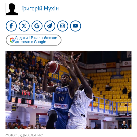
Григорій Мухін
Додати LB.ua як бажане
джерело в Google
ФОТО: "БУДЫВЕЛЬНИК"