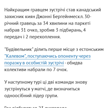
Найкращим гравцем зустрічі став канадський
захисник киян Джонні Бергейнмескл. 30-
річний гравець за 34 хвилини на паркеті
набрав 31 очко, зробив 3 підбирань, 4
передач і 2 перехоплення.
"Будівельник" ділить перше місце з естонським
"Калевом", поступаючись опоненту через
поразку в особистій зустрічі
- обидва
колективи набрали по 7 очок.
У наступному турі ці дві команди знову
зустрінуться у матчі, де визначиться
одноосібний лідер групи.