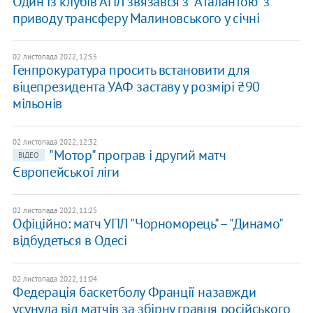
Один із клубів АПЛ зв’язався з "Аталантою" з
приводу трансферу Малиновського у січні
02 листопада 2022, 12:55
Генпрокуратура просить встановити для
віцепрезидента УАФ заставу у розмірі ₴90
мільонів
02 листопада 2022, 12:32
"Мотор" програв і другий матч
ВІДЕО
Європейської ліги
02 листопада 2022, 11:25
Офіційно: матч УПЛ "Чорноморець" – "Динамо"
відбудеться в Одесі
02 листопада 2022, 11:04
Федерація баскетболу Франції назавжди
усунула від матчів за збірну гравця російського