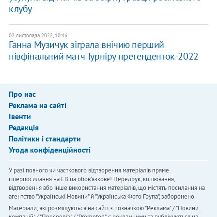
клубу
02 листопада 2022, 10:46
Ганна Музичук зіграла внічию перший
півфінальний матч Турніру претенденток-2022
Про нас
Реклама на сайті
Івенти
Редакція
Політики і стандарти
Угода конфіденційності
У разі повного чи часткового відтворення матеріалів пряме
гіперпосилання на LB.ua обов'язкове! Передрук, копіювання,
відтворення або інше використання матеріалів, що містять посилання на
агентство "Українськi Новини" й "Українська Фото Група", заборонено.
Матеріали, які розміщуються на сайті з позначкою "Реклама" / "Новини
компаній" / "Пресреліз" / "Promoted", є рекламними та публікуються на