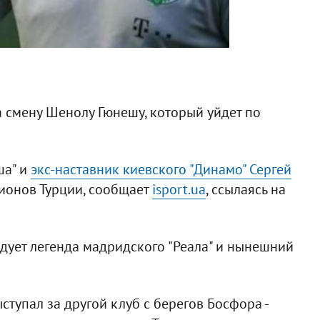
а смену Шенолу Гюнешу, который уйдет по
ша" и
экс-наставник киевского "Динамо" Сергей
ионов Турции, сообщает
isport.ua
, ссылаясь на
дует легенда мадридского "Реала" и нынешний
ступал за другой клуб с берегов Босфора -