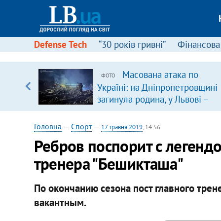
Defense Tech
“30 років гривні”
Фінансова
ою
Масована атака по
ФОТО
пЛА. Є
Україні: на Дніпропетровщині
лено)
загинула родина, у Львові –
удар по багатоповерхівках
(доповнюється)
Головна
—
Спорт
—
17 травня 2019
, 14:56
Ребров поспорит с легендой
тренера "Бешикташа"
По окончанию сезона пост главного трен
вакантным.