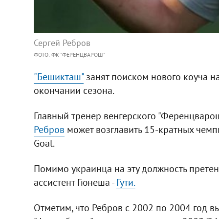
Сергей Ребров
ФОТО: ФК "ФЕРЕНЦВАРОШ"
"Бешикташ"
занят поиском нового коуча н
окончании сезона.
Главный тренер венгерского "Ференцваро
Ребров
может возглавить 15-кратных чемп
Goal.
Помимо украинца на эту должность претен
ассистент Гюнеша -
Гути.
Отметим, что Ребров с 2002 по 2004 год вы