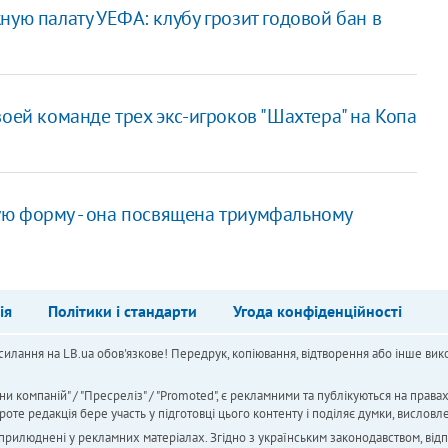
ную палату УЕФА: клубу грозит годовой бан в
воей команде трех экс-игроков "Шахтера" на Копа
ую форму - она посвящена триумфальному
ія
Політики і стандарти
Угода конфіденційності
силання на LB.ua обов'язкове! Передрук, копіювання, відтворення або інше вико
ни компаній" / "Пресреліз" / "Promoted", є рекламними та публікуються на права
 редакція бере участь у підготовці цього контенту і поділяє думки, висловле
 оприлюднені у рекламних матеріалах. Згідно з українським законодавством, від