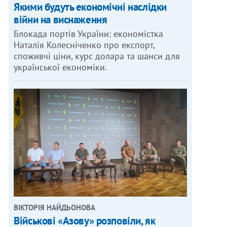
Якими будуть економічні наслідки
війни на виснаження
Блокада портів України: економістка
Наталія Колесніченко про експорт,
споживчі ціни, курс долара та шанси для
української економіки.
ВІКТОРІЯ НАЙДЬОНОВА
Військові «Азову» розповіли, як