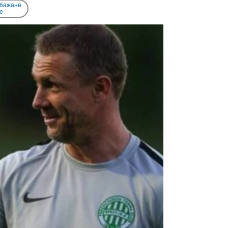
 бажане
e