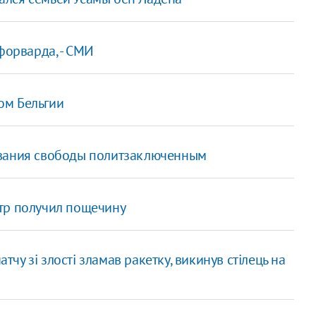
форварда, - СМИ
ом Бельгии
ования свободы политзаключенным
тр получил пощечину
атчу зі злості зламав ракетку, викинув стілець на