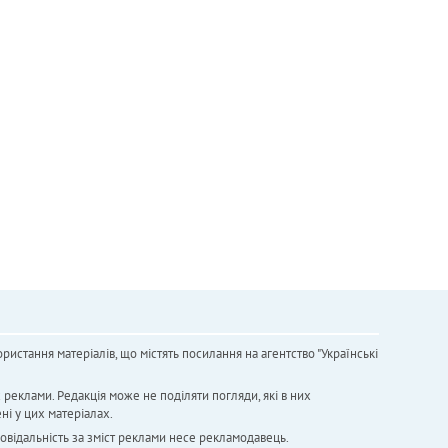
ристання матеріалів, що містять посилання на агентство "Українськi
х реклами. Редакція може не поділяти погляди, які в них
ні у цих матеріалах.
повідальність за зміст реклами несе рекламодавець.