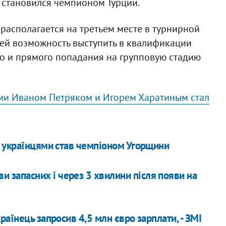
4 становился чемпионом Турции.
располагается на третьем месте в турнирной
ющей возможность выступить в квалификации
го и прямого попадания на групповую стадию
ми Иваном Петряком и Игорем Харатиным стал
а українцями став чемпіоном Угорщини
и запасних і через 3 хвилини після появи на
аїнець запросив 4,5 млн євро зарплати, - ЗМІ