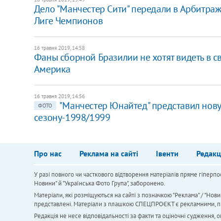
Дело "Манчестер Сити" передали в Арбитраж
Лиге Чемпионов
16 травня 2019, 14:58
Фаны сборной Бразилии не хотят видеть в с
Америка
16 травня 2019, 14:56
"Манчестер Юнайтед" представил нов
ФОТО
сезону-1998/1999
Про нас
Реклама на сайті
Івенти
Редакц
У разі повного чи часткового відтворення матеріалів пряме гіперпо
Новини" й "Українська Фото Група", заборонено.
Матеріали, які розміщуються на сайті з позначкою "Реклама" / "Нови
представлені. Матеріали з плашкою СПЕЦПРОЄКТ є рекламними, проте
Редакція не несе відповідальності за факти та оціночні судження,