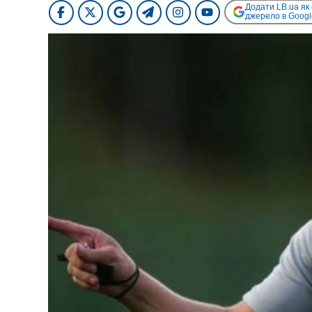
Додати LB.ua як
джерело в Googl