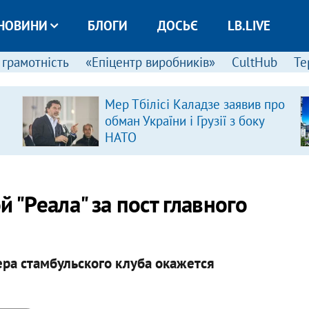
НОВИНИ
БЛОГИ
ДОСЬЄ
LB.LIVE
 грамотність
«Епіцентр виробників»
CultHub
Те
Мер Тбілісі Каладзе заявив про
обман України і Грузії з боку
НАТО
 "Реала" за пост главного
ера стамбульского клуба окажется