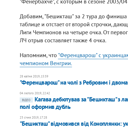
"Фенербахче", с которым в сезоне 2003/0
Добавим, "Бешикташ" за 2 тура до финиша 
таблице и отстает от второй строчки, да
Лиги Чемпионов на четыре очка. От перво
ЛЧ отрыв составляет также 4 очка.
Напомним, что
"Ференцварош" с украинца
чемпионом Венгрии.
28 квітня 2019, 15:59
"Ференцварош" на чолі з Ребровим і двом
04 лютого 2019, 22:42
Кагава дебютував за "Бешикташ" з лав
ВІДЕО
полі оформив дубль
23 січня 2019, 17:28
"Бешикташ" відмовився від Коноплянки: укр