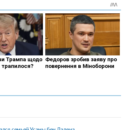
ался семьей Усамы бен Ладена