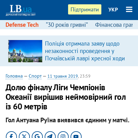
Підтримати
УКР
Defense Tech
“30 років гривні”
Фінансова грамо
:
Поліція отримала заяву щодо
незаконності проведення у
Почаївській лаврі хресної ходи
Головна
—
Спорт
—
11 травня 2019
, 23:59
Долю фіналу Ліги Чемпіонів
Океанії вирішив неймовірний гол
із 60 метрів
Гол Антуана Руїна виявився єдиним у матчі.