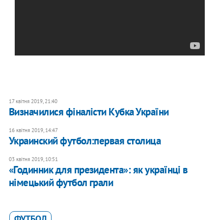
17 квітня 2019, 21:40
Визначилися фіналісти Кубка України
16 квітня 2019, 14:47
Украинский футбол:первая столица
03 квітня 2019, 10:51
«Годинник для президента»: як українці в
німецький футбол грали
ФУТБОЛ