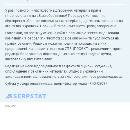
У разі повного чи часткового відтворення матеріалів пряме
гіперпосилання на LB.ua обов'язкове! Передрук, копіювання,
відтворення або інше використання матеріалів, що містять посилання на
агентство "Українськi Новини" й "Українська Фото Група", заборонено.
Матеріали, які розміщуються на сайті з позначкою "Реклама" / "Новини
компаній" / "Пресреліз" / "Promoted", є рекламними та публікуються на
правах реклами. Редакція може не поділяти погляди, які в них
представлені. Матеріали з плашкою СПЕЦПРОЄКТ є рекламними, проте
редакція бере участь у підготовці цього контенту і поділяє думки,
висловлені у цих матеріалах.
Редакція не несе відповідальності за факти та оціночні судження,
оприлюднені у рекламних матеріалах. Згідно з українським
законодавством, відповідальність за зміст реклами несе рекламодавець.
Cуб'єкт у сфері онлайн-медіа; ідентифікатор медіа - R40-05097
РЕКЛАМА