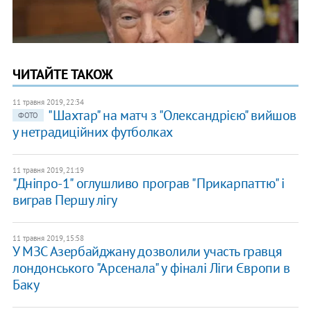
ЧИТАЙТЕ ТАКОЖ
11 травня 2019, 22:34
"Шахтар" на матч з "Олександрією" вийшов
ФОТО
у нетрадиційних футболках
11 травня 2019, 21:19
"Дніпро-1" оглушливо програв "Прикарпаттю" і
виграв Першу лігу
11 травня 2019, 15:58
У МЗС Азербайджану дозволили участь гравця
лондонського "Арсенала" у фіналі Ліги Європи в
Баку