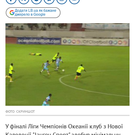
Додати LB.ua як бажане
джерело в Google
ФОТО: СКРИНШОТ
У фіналі Ліги Чемпіонів Океанії клуб з Нової
Каледонії "Іанген Спорт" здобув мінімальну