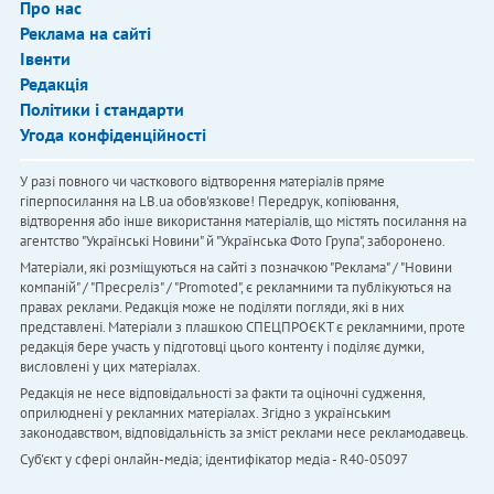
Про нас
Реклама на сайті
Івенти
Редакція
Політики і стандарти
Угода конфіденційності
У разі повного чи часткового відтворення матеріалів пряме
гіперпосилання на LB.ua обов'язкове! Передрук, копіювання,
відтворення або інше використання матеріалів, що містять посилання на
агентство "Українськi Новини" й "Українська Фото Група", заборонено.
Матеріали, які розміщуються на сайті з позначкою "Реклама" / "Новини
компаній" / "Пресреліз" / "Promoted", є рекламними та публікуються на
правах реклами. Редакція може не поділяти погляди, які в них
представлені. Матеріали з плашкою СПЕЦПРОЄКТ є рекламними, проте
редакція бере участь у підготовці цього контенту і поділяє думки,
висловлені у цих матеріалах.
Редакція не несе відповідальності за факти та оціночні судження,
оприлюднені у рекламних матеріалах. Згідно з українським
законодавством, відповідальність за зміст реклами несе рекламодавець.
Cуб'єкт у сфері онлайн-медіа; ідентифікатор медіа - R40-05097