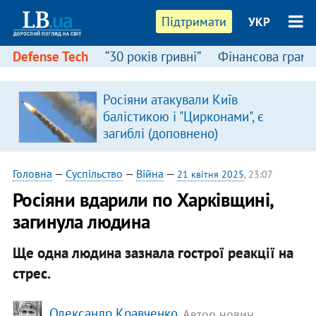
Підтримати
УКР
Defense Tech
“30 років гривні”
Фінансова грамо
Росіяни атакували Київ
балістикою і "Цирконами", є
загиблі (доповнено)
Головна
—
Суспільство
—
Війна
—
21 квітня 2025
, 23:07
Росіяни вдарили по Харківщині,
загинула людина
Ще одна людина зазнала гострої реакції на
стрес.
Олександр Кравченко
, Автор новин