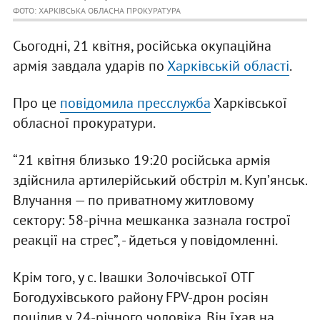
ФОТО: ХАРКІВСЬКА ОБЛАСНА ПРОКУРАТУРА
Сьогодні, 21 квітня, російська окупаційна
армія завдала ударів по
Харківській області
.
Про це
повідомила пресслужба
Харківської
обласної прокуратури.
“21 квітня близько 19:20 російська армія
здійснила артилерійський обстріл м. Купʼянськ.
Влучання — по приватному житловому
сектору: 58-річна мешканка зазнала гострої
реакції на стрес”, - йдеться у повідомленні.
Крім того, у с. Івашки Золочівської ОТГ
Богодухівського району FPV-дрон росіян
поцілив у 24-річного чоловіка. Він їхав на