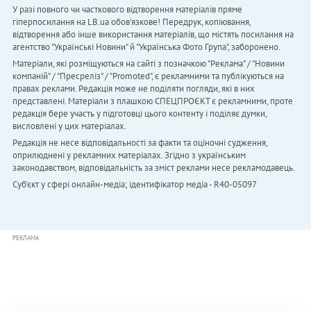
У разі повного чи часткового відтворення матеріалів пряме
гіперпосилання на LB.ua обов'язкове! Передрук, копіювання,
відтворення або інше використання матеріалів, що містять посилання на
агентство "Українськi Новини" й "Українська Фото Група", заборонено.
Матеріали, які розміщуються на сайті з позначкою "Реклама" / "Новини
компаній" / "Пресреліз" / "Promoted", є рекламними та публікуються на
правах реклами. Редакція може не поділяти погляди, які в них
представлені. Матеріали з плашкою СПЕЦПРОЄКТ є рекламними, проте
редакція бере участь у підготовці цього контенту і поділяє думки,
висловлені у цих матеріалах.
Редакція не несе відповідальності за факти та оціночні судження,
оприлюднені у рекламних матеріалах. Згідно з українським
законодавством, відповідальність за зміст реклами несе рекламодавець.
Cуб'єкт у сфері онлайн-медіа; ідентифікатор медіа - R40-05097
РЕКЛАМА