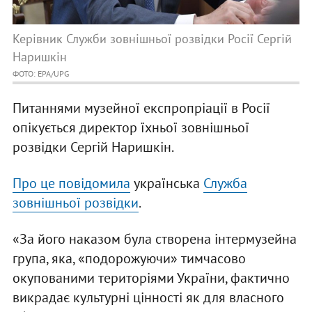
Керівник Служби зовнішньої розвідки Росії Сергій
Наришкін
ФОТО: EPA/UPG
Питаннями музейної експропріації в Росії
опікується директор їхньої зовнішньої
розвідки Сергій Наришкін.
Про це повідомила
українська
Служба
зовнішньої розвідки
.
«За його наказом була створена інтермузейна
група, яка, «подорожуючи» тимчасово
окупованими територіями України, фактично
викрадає культурні цінності як для власного