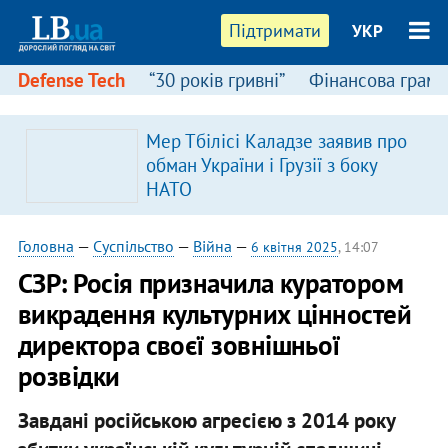
Підтримати
УКР
Defense Tech
“30 років гривні”
Фінансова грамо
Мер Тбілісі Каладзе заявив про
обман України і Грузії з боку
НАТО
Головна
—
Суспільство
—
Війна
—
6 квітня 2025
, 14:07
СЗР: Росія призначила куратором
викрадення культурних цінностей
директора своєї зовнішньої
розвідки
Завдані російською агресією з 2014 року