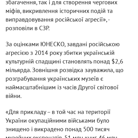
збагачення, так і для створення чергових
міфів, викривлення історичних подій та
виправдовування російської агресії», -
розповіли в СЗР.
За оцінками ЮНЕСКО, завдані російською
агресією з 2014 року збитки українській
культурній спадщині становлять понад $2,6
мільярда. Зовнішня розвідка зауважила, що
розграбування українських музеїв є
наймасштабнішим із часів Другої світової
війни.
«Для прикладу – в той час на території
України окупаційними військами було
знищено і викрадено понад 500 тисяч
музейних експонатів, 51 млн книг, 46 млн