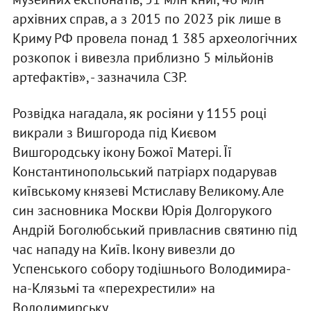
архівних справ, а з 2015 по 2023 рік лише в
Криму РФ провела понад 1 385 археологічних
розкопок і вивезла приблизно 5 мільйонів
артефактів», - зазначила СЗР.
Розвідка нагадала, як росіяни у 1155 році
викрали з Вишгорода під Києвом
Вишгородську ікону Божої Матері. Її
Константинопольський патріарх подарував
київському князеві Мстиславу Великому. Але
син засновника Москви Юрія Долгорукого
Андрій Боголюбський привласнив святиню під
час нападу на Київ. Ікону вивезли до
Успенського собору тодішнього Володимира-
на-Клязьмі та «перехрестили» на
Володимирську.