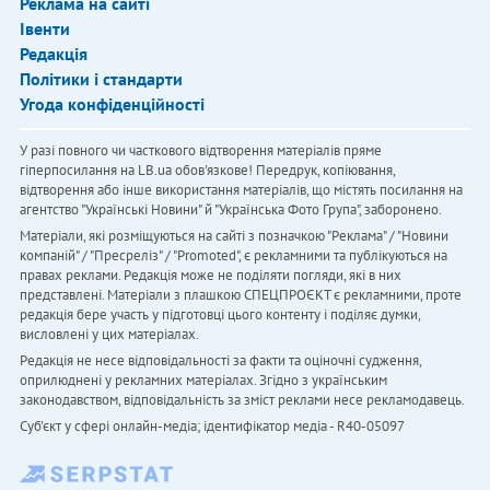
Реклама на сайті
Івенти
Редакція
Політики і стандарти
Угода конфіденційності
У разі повного чи часткового відтворення матеріалів пряме
гіперпосилання на LB.ua обов'язкове! Передрук, копіювання,
відтворення або інше використання матеріалів, що містять посилання на
агентство "Українськi Новини" й "Українська Фото Група", заборонено.
Матеріали, які розміщуються на сайті з позначкою "Реклама" / "Новини
компаній" / "Пресреліз" / "Promoted", є рекламними та публікуються на
правах реклами. Редакція може не поділяти погляди, які в них
представлені. Матеріали з плашкою СПЕЦПРОЄКТ є рекламними, проте
редакція бере участь у підготовці цього контенту і поділяє думки,
висловлені у цих матеріалах.
Редакція не несе відповідальності за факти та оціночні судження,
оприлюднені у рекламних матеріалах. Згідно з українським
законодавством, відповідальність за зміст реклами несе рекламодавець.
Cуб'єкт у сфері онлайн-медіа; ідентифікатор медіа - R40-05097