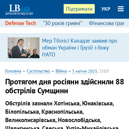
Підтримати
УКР
Defense Tech
“30 років гривні”
Фінансова грамо
Мер Тбілісі Каладзе заявив про
обман України і Грузії з боку
НАТО
Головна
—
Суспільство
—
Війна
—
5 квітня 2025
, 23:03
Протягом дня росіяни здійснили 88
обстрілів Сумщини
Обстрілів зазнали Хотінська, Юнаківська,
Білопільська, Краснопільська,
Великописарівська, Новослобідська,
Шалигинська, Свеська, Хутір-Михайлівська,