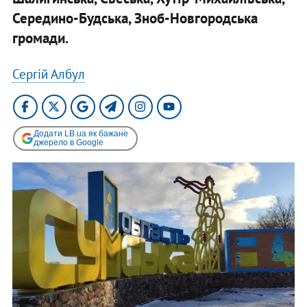
Середино-Будська, Зноб-Новгородська
громади.
Сергій Албул
Додати LB.ua як бажане
джерело в Google