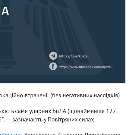
окаційно втрачені (без негативних наслідків).
ількість саме ударних БпЛА (щонайменше 122
5", — зазначають у Повітряних силах.