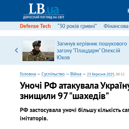
Defense Tech
“30 років гривні”
Фінансова
Загинув керівник пошукового
, є
загону "Плацдарм" Олексій
Юков
Головна
—
Суспільство
—
Війна
—
23 березня 2025
, 08:52
Уночі РФ атакувала Україн
знищили 97 "шахедів"
РФ застосувала уночі більшу кількість с
імітаторів.