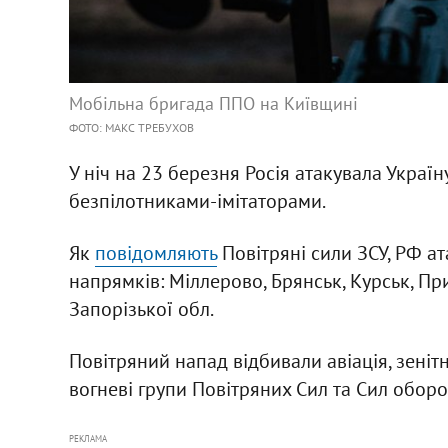
Мобільна бригада ППО на Київщині
ФОТО: МАКС ТРЕБУХОВ
У ніч на 23 березня Росія атакувала Украї
безпілотниками-імітаторами.
Як
повідомляють
Повітряні сили ЗСУ, РФ ат
напрямків: Міллерово, Брянськ, Курськ, Пр
Запорізької обл.
Повітряний напад відбивали авіація, зенітн
вогневі групи Повітряних Сил та Сил оборо
РЕКЛАМА