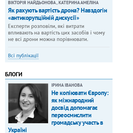
ВІКТОРІЯ НАЙДЬОНОВА , КАТЕРИНА АМЕЛІНА
Як рахують вартість дрона? Навздогін
«антикорупційній дискусії»
Експерти розповіли, які витрати
впливають на вартість цих засобів і чому
не всі дрони можна порівнювати.
Всі публікації
БЛОГИ
ІРИНА ІВАНОВА
Не копіювати Європу:
як міжнародний
досвід допомагає
переосмислити
громадську участь в
Україні