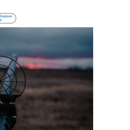
 бажане
e