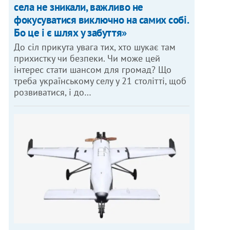
села не зникали, важливо не
фокусуватися виключно на самих собі.
Бо це і є шлях у забуття»
До сіл прикута увага тих, хто шукає там
прихистку чи безпеки. Чи може цей
інтерес стати шансом для громад? Що
треба українському селу у 21 столітті, щоб
розвиватися, і до…