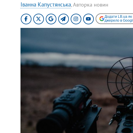
Іванна Капустянська
, Авторка новин
Додати LB.ua як
джерело в Googl