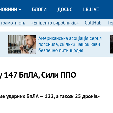
НОВИНИ
БЛОГИ
ДОСЬЄ
LB.LIVE
 грамотність
«Епіцентр виробників»
CultHub
Те
Американська асоціація серця
пояснила, скільки чашок кави
безпечно пити щодня
у 147 БпЛА, Сили ППО
аме ударних БпЛА — 122, а також 25 дронів-