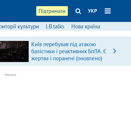
Підтримати
УКР
риторії культури
LB.talks
Нова країна
Київ перебував під атакою
балістики і реактивних БпЛА. Є
жертва і поранені (оновлено)
РЕКЛАМА