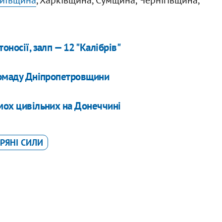
иївщина
, Харківщина, Сумщина, Чернігівщина,
оносії, залп — 12 "Калібрів"
громаду Дніпропетровщини
імох цивільних на Донеччині
РЯНІ СИЛИ