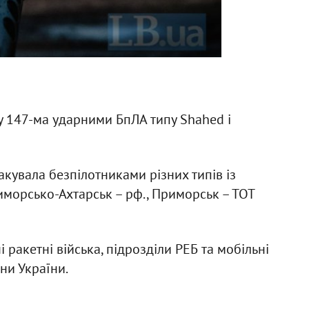
ну 147-ма ударними БпЛА типу Shahed і
акувала безпілотниками різних типів із
иморсько-Ахтарськ – рф., Приморськ – ТОТ
і ракетні війська, підрозділи РЕБ та мобільні
ни України.