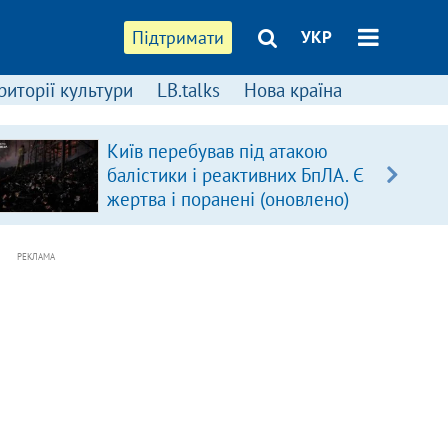
Підтримати
УКР
риторії культури
LB.talks
Нова країна
Київ перебував під атакою
балістики і реактивних БпЛА. Є
жертва і поранені (оновлено)
РЕКЛАМА