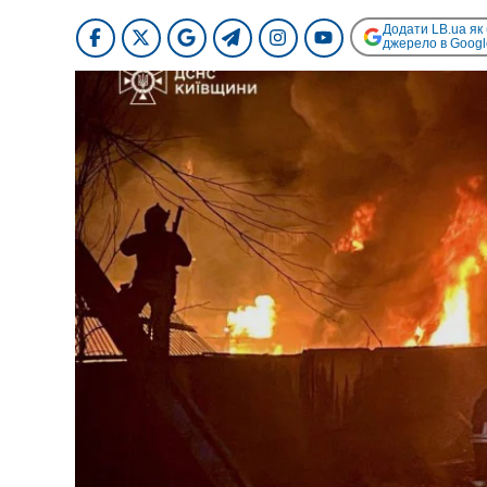
Додати LB.ua як
джерело в Googl