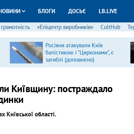
НОВИНИ
БЛОГИ
ДОСЬЄ
LB.LIVE
 грамотність
«Епіцентр виробників»
CultHub
Те
Росіяни атакували Київ
балістикою і "Цирконами", є
загиблі (доповнено)
али Київщину: постраждало
динки
х Київської області.