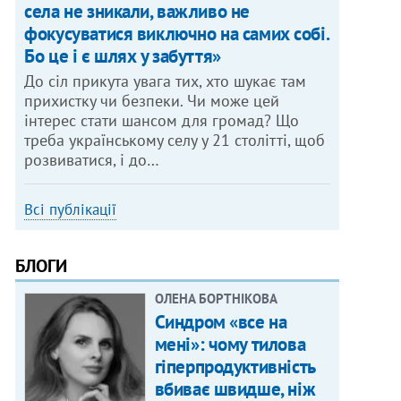
села не зникали, важливо не
фокусуватися виключно на самих собі.
Бо це і є шлях у забуття»
До сіл прикута увага тих, хто шукає там
прихистку чи безпеки. Чи може цей
інтерес стати шансом для громад? Що
треба українському селу у 21 столітті, щоб
розвиватися, і до…
Всі публікації
БЛОГИ
ОЛЕНА БОРТНІКОВА
Синдром «все на
мені»: чому тилова
гіперпродуктивність
вбиває швидше, ніж