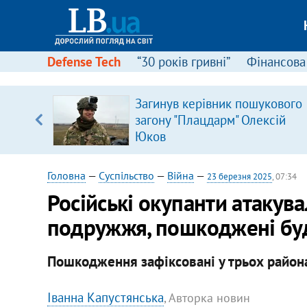
Defense Tech
“30 років гривні”
Фінансова
Загинув керівник пошукового
 часів
загону "Плацдарм" Олексій
Юков
Головна
—
Суспільство
—
Війна
—
23 березня 2025
, 07:34
Російські окупанти атакув
подружжя, пошкоджені бу
Пошкодження зафіксовані у трьох района
Іванна Капустянська
, Авторка новин