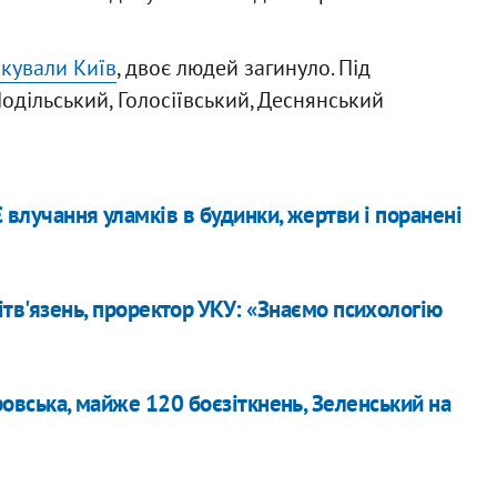
кували Київ
, двоє людей загинуло. Під
одільський, Голосіївський, Деснянський
Є влучання уламків в будинки, жертви і поранені
тв'язень, проректор УКУ: «Знаємо психологію
ровська, майже 120 боєзіткнень, Зеленський на