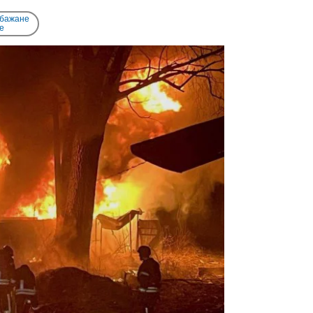
 бажане
e