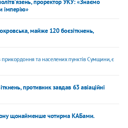
олітв'язень, проректор УКУ: «Знаємо
и імперію»
Покровська, майже 120 боєзіткнень,
в прикордоння та населених пунктів Сумщини, є
іткнень, противник завдав 63 авіаційні
йону щонайменше чотирма КАБами.