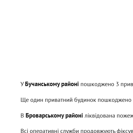
Бучанському районі
У
пошкоджено 3 прива
Ще один приватний будинок пошкоджено
Броварському районі
В
ліквідована пожеж
Всі оперативні служби продовжують фіксува