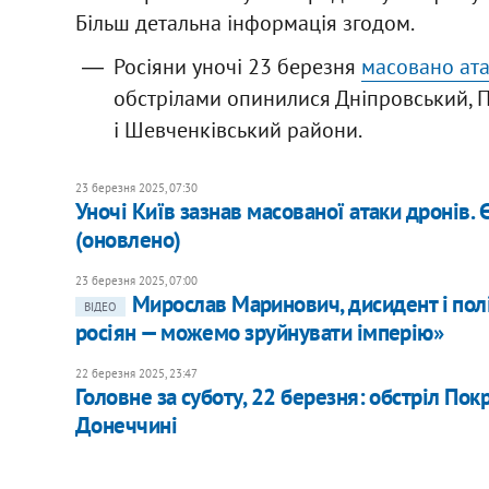
Більш детальна інформація згодом.
Росіяни уночі 23 березня
масовано ата
обстрілами опинилися Дніпровський, П
і Шевченківський райони.
23 березня 2025, 07:30
Уночі Київ зазнав масованої атаки дронів. 
(оновлено)
23 березня 2025, 07:00
Мирослав Маринович, дисидент і полі
ВІДЕО
росіян — можемо зруйнувати імперію»
22 березня 2025, 23:47
Головне за суботу, 22 березня: обстріл Пок
Донеччині