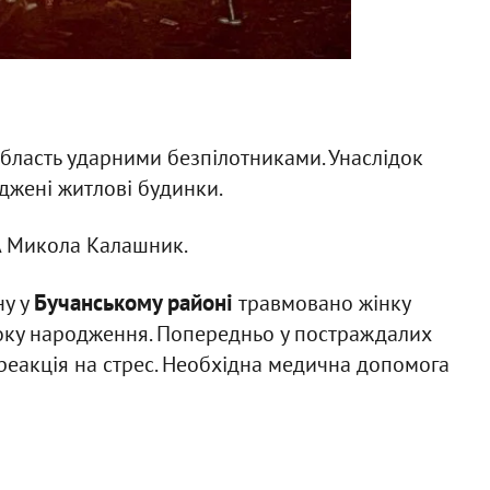
область ударними безпілотниками. Унаслідок
джені житлові будинки.
А Микола Калашник.
Бучанському районі
ну у
травмовано жінку
оку народження. Попередньо у постраждалих
реакція на стрес. Необхідна медична допомога