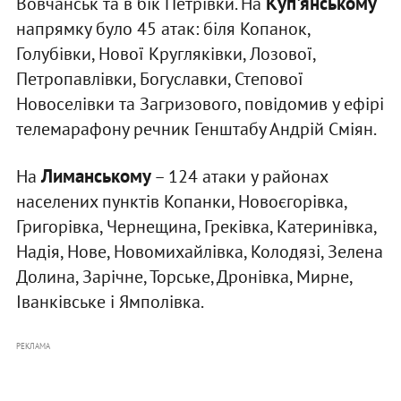
Куп'янському
Вовчанськ та в бік Петрівки. На
напрямку було 45 атак: біля Копанок,
Голубівки, Нової Кругляківки, Лозової,
Петропавлівки, Богуславки, Степової
Новоселівки та Загризового, повідомив у ефірі
телемарафону речник Генштабу Андрій Сміян.
Лиманському
На
– 124 атаки у районах
населених пунктів Копанки, Новоєгорівка,
Григорівка, Чернещина, Греківка, Катеринівка,
Надія, Нове, Новомихайлівка, Колодязі, Зелена
Долина, Зарічне, Торське, Дронівка, Мирне,
Іванківське і Ямполівка.
РЕКЛАМА