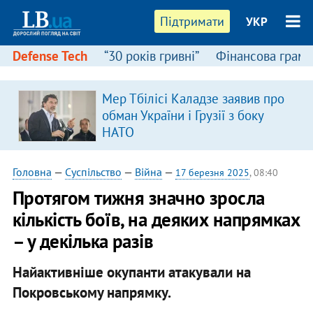
Підтримати
УКР
Defense Tech
“30 років гривні”
Фінансова грамо
Мер Тбілісі Каладзе заявив про
обман України і Грузії з боку
НАТО
Головна
—
Суспільство
—
Війна
—
17 березня 2025
, 08:40
Протягом тижня значно зросла
кількість боїв, на деяких напрямках
– у декілька разів
Найактивніше окупанти атакували на
Покровському напрямку.