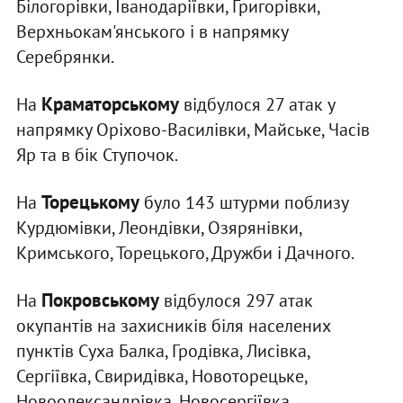
Білогорівки, Іванодаріївки, Григорівки,
Верхньокам'янського і в напрямку
Серебрянки.
Краматорському
На
відбулося 27 атак у
напрямку Оріхово-Василівки, Майське, Часів
Яр та в бік Ступочок.
Торецькому
На
було 143 штурми поблизу
Курдюмівки, Леондівки, Озярянівки,
Кримського, Торецького, Дружби і Дачного.
Покровському
На
відбулося 297 атак
окупантів на захисників біля населених
пунктів Суха Балка, Гродівка, Лисівка,
Сергіївка, Свиридівка, Новоторецьке,
Новоолександрівка, Новосергіївка,