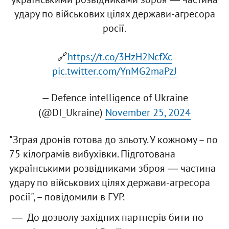
удару по військових цілях держави-агресора
росії.
🔗
https://t.co/3HzH2NcfXc
pic.twitter.com/YnMG2maPzJ
— Defence intelligence of Ukraine
(@DI_Ukraine)
November 25, 2024
"Зграя дронів готова до зльоту. У кожному – по
75 кілограмів вибухівки. Підготована
українськими розвідниками зброя ― частина
удару по військових цілях держави-агресора
росії", – повідомили в ГУР.
До дозволу західних партнерів бити по