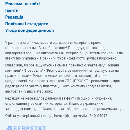
Реклама на сайті
Івенти
Редакція
Політики і стандарти
Угода конфіденційності
У разі повного чи часткового відтворення матеріалів пряме
гіперпосилання на LB.ua обов'язкове! Передрук, копіювання,
відтворення або інше використання матеріалів, що містять посилання на
агентство "Українськi Новини" й "Українська Фото Група", заборонено.
Матеріали, які розміщуються на сайті з позначкою "Реклама" / "Новини
компаній" / "Пресреліз" / "Promoted", є рекламними та публікуються на
правах реклами. Редакція може не поділяти погляди, які в них
представлені. Матеріали з плашкою СПЕЦПРОЄКТ є рекламними, проте
редакція бере участь у підготовці цього контенту і поділяє думки,
висловлені у цих матеріалах.
Редакція не несе відповідальності за факти та оціночні судження,
оприлюднені у рекламних матеріалах. Згідно з українським
законодавством, відповідальність за зміст реклами несе рекламодавець.
Cуб'єкт у сфері онлайн-медіа; ідентифікатор медіа - R40-05097