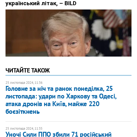
ЧИТАЙТЕ ТАКОЖ
25 листопада 2024, 11:36
Головне за ніч та ранок понеділка, 25
листопада: удари по Харкову та Одесі,
атака дронів на Київ, майже 220
боєзіткнень
25 листопада 2024, 11:35
Уночі Сили ППО збили 71 російський