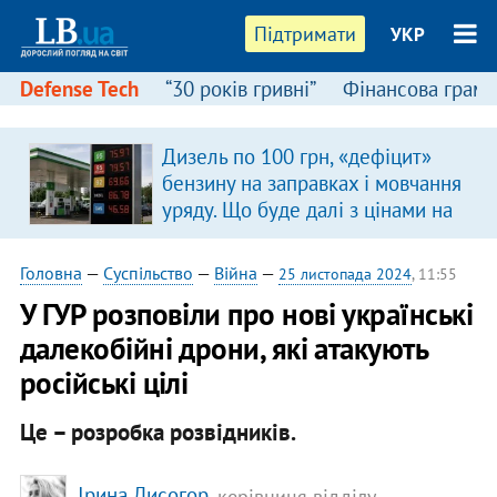
Підтримати
УКР
Defense Tech
“30 років гривні”
Фінансова грамо
Дизель по 100 грн, «дефіцит»
бензину на заправках і мовчання
уряду. Що буде далі з цінами на
пальне?
Головна
—
Суспільство
—
Війна
—
25 листопада 2024
, 11:55
У ГУР розповіли про нові українські
далекобійні дрони, які атакують
російські цілі
Це – розробка розвідників.
Ірина Лисогор
, керівниця відділу