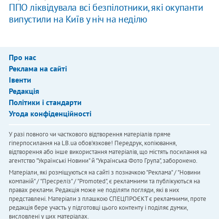
ППО ліквідувала всі безпілотники, які окупанти
випустили на Київ у ніч на неділю
Про нас
Реклама на сайті
Івенти
Редакція
Політики і стандарти
Угода конфіденційності
У разі повного чи часткового відтворення матеріалів пряме
гіперпосилання на LB.ua обов'язкове! Передрук, копіювання,
відтворення або інше використання матеріалів, що містять посилання на
агентство "Українськi Новини" й "Українська Фото Група", заборонено.
Матеріали, які розміщуються на сайті з позначкою "Реклама" / "Новини
компаній" / "Пресреліз" / "Promoted", є рекламними та публікуються на
правах реклами. Редакція може не поділяти погляди, які в них
представлені. Матеріали з плашкою СПЕЦПРОЄКТ є рекламними, проте
редакція бере участь у підготовці цього контенту і поділяє думки,
висловлені у цих матеріалах.