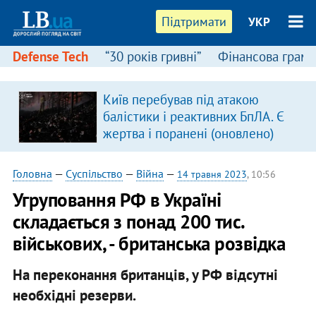
Підтримати
УКР
Defense Tech
“30 років гривні”
Фінансова грамо
Київ перебував під атакою
балістики і реактивних БпЛА. Є
жертва і поранені (оновлено)
Головна
—
Суспільство
—
Війна
—
14 травня 2023
, 10:56
Угруповання РФ в Україні
складається з понад 200 тис.
військових, - британська розвідка
На переконання британців, у РФ відсутні
необхідні резерви.