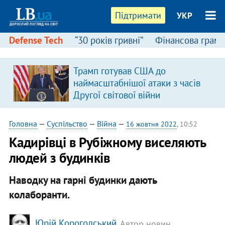
Підтримати
УКР
Defense Tech
“30 років гривні”
Фінансова грамо
Трамп готував США до
наймасштабнішої атаки з часів
Другої світової війни
Головна
—
Суспільство
—
Війна
—
16 жовтня 2022
, 10:52
Кадирівці в Рубіжному виселяють
людей з будинків
Наводку на гарні будинки дають
колаборанти.
Юрій Корогодський
, Автор новин