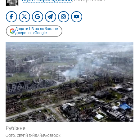
Додати LB.ua як бажане
джерело в Google
Рубіжне
ФОТО: СЕРГІЙ ГАЙДАЙ/FACEBOOK