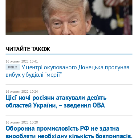
ЧИТАЙТЕ ТАКОЖ
16 жовтня 2022, 10:41
У центрі окупованого Донецька пролунав
ВІДЕО
вибух у будівлі “мерії”
16 жовтня 2022, 10:24
Цієї ночі росіяни атакували дев’ять
областей України, – зведення ОВА
16 жовтня 2022, 10:20
Оборонна промисловість РФ не здатна
виробляти необхідну кількість боєприпасів,