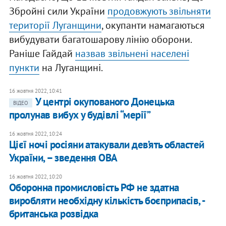
Збройні сили України
продовжують звільняти
території Луганщини
, окупанти намагаються
вибудувати багатошарову лінію оборони.
Раніше Гайдай
назвав звільнені населені
пункти
на Луганщині.
16 жовтня 2022, 10:41
У центрі окупованого Донецька
ВІДЕО
пролунав вибух у будівлі “мерії”
16 жовтня 2022, 10:24
Цієї ночі росіяни атакували дев’ять областей
України, – зведення ОВА
16 жовтня 2022, 10:20
Оборонна промисловість РФ не здатна
виробляти необхідну кількість боєприпасів, -
британська розвідка