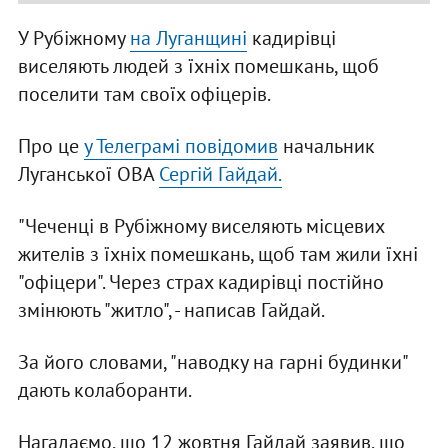
У Рубіжному
на Луганщині
кадирівці
виселяють людей з їхніх помешкань, щоб
поселити там своїх офіцерів.
Про це
у Телеграмі повідомив
начальник
Луганської ОВА
Сергій Гайдай.
"Чеченці в Рубіжному виселяють місцевих
жителів з їхніх помешкань, щоб там жили їхні
"офіцери". Через страх кадирівці постійно
змінюють "житло", - написав Гайдай.
За його словами, "наводку на гарні будинки"
дають колаборанти.
Нагадаємо, що 12 жовтня Гайдай заявив, що