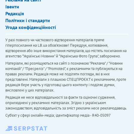
Івенти
Редакція
Політики і стандарти
Угода конфіденційності
У разі повного чи часткового відтворення матеріалів пряме
гіперпосилання на LB.ua обов'язкове! Передрук, копіювання,
відтворення або інше використання матеріалів, що містять посилання на
агентство "Українськi Новини" й "Українська Фото Група", заборонено.
Матеріали, які розміщуються на сайті з позначкою "Реклама" / "Новини
компаній" / "Пресреліз" / "Promoted", є рекламними та публікуються на
правах реклами. Редакція може не поділяти погляди, які в них
представлені. Матеріали з плашкою СПЕЦПРОЄКТ є рекламними, проте
редакція бере участь у підготовці цього контенту і поділяє думки,
висловлені у цих матеріалах.
Редакція не несе відповідальності за факти та оціночні судження,
оприлюднені у рекламних матеріалах. Згідно з українським
законодавством, відповідальність за зміст реклами несе рекламодавець.
Cуб'єкт у сфері онлайн-медіа; ідентифікатор медіа - R40-05097