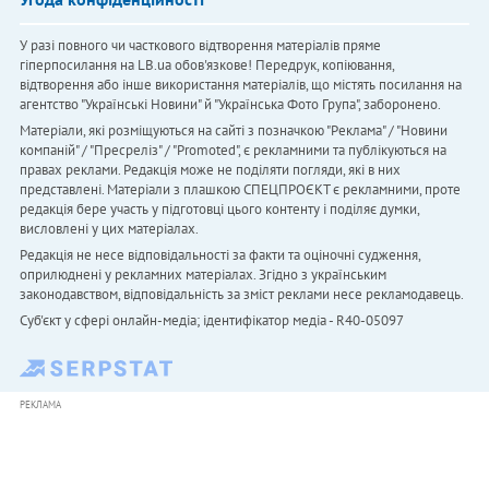
У разі повного чи часткового відтворення матеріалів пряме
гіперпосилання на LB.ua обов'язкове! Передрук, копіювання,
відтворення або інше використання матеріалів, що містять посилання на
агентство "Українськi Новини" й "Українська Фото Група", заборонено.
Матеріали, які розміщуються на сайті з позначкою "Реклама" / "Новини
компаній" / "Пресреліз" / "Promoted", є рекламними та публікуються на
правах реклами. Редакція може не поділяти погляди, які в них
представлені. Матеріали з плашкою СПЕЦПРОЄКТ є рекламними, проте
редакція бере участь у підготовці цього контенту і поділяє думки,
висловлені у цих матеріалах.
Редакція не несе відповідальності за факти та оціночні судження,
оприлюднені у рекламних матеріалах. Згідно з українським
законодавством, відповідальність за зміст реклами несе рекламодавець.
Cуб'єкт у сфері онлайн-медіа; ідентифікатор медіа - R40-05097
РЕКЛАМА