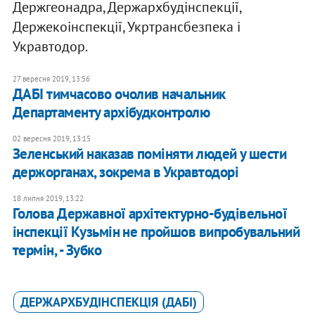
Держгеонадра, Держархбудінспекції,
Держекоінспекції, Укртрансбезпека і
Укравтодор.
27 вересня 2019, 13:56
ДАБІ тимчасово очолив начальник
Департаменту архібудконтролю
02 вересня 2019, 13:15
Зеленський наказав поміняти людей у шести
держорганах, зокрема в Укравтодорі
18 липня 2019, 13:22
Голова Державної архітектурно-будівельної
інспекції Кузьмін не пройшов випробувальний
термін, - Зубко
ДЕРЖАРХБУДІНСПЕКЦІЯ (ДАБІ)