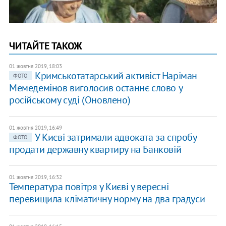
ЧИТАЙТЕ ТАКОЖ
01 жовтня 2019, 18:03
Кримськотатарський активіст Наріман
ФОТО
Мемедемінов виголосив останнє слово у
російському суді (Оновлено)
01 жовтня 2019, 16:49
У Києві затримали адвоката за спробу
ФОТО
продати державну квартиру на Банковій
01 жовтня 2019, 16:32
Температура повітря у Києві у вересні
перевищила кліматичну норму на два градуси