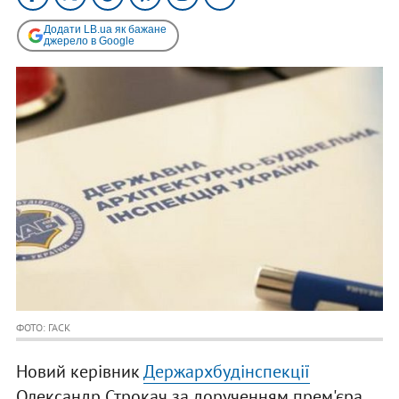
Додати LB.ua як бажане
джерело в Google
ФОТО: ГАСК
Новий керівник
Держархбудінспекції
Олександр Строкач за дорученням прем'єра