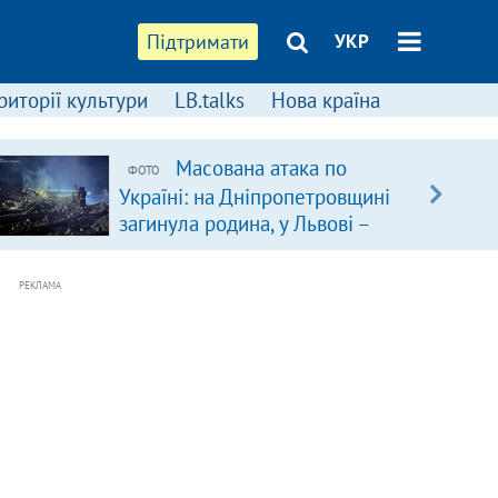
Підтримати
УКР
риторії культури
LB.talks
Нова країна
Масована атака по
ФОТО
Україні: на Дніпропетровщині
загинула родина, у Львові –
удар по багатоповерхівках
(доповнюється)
РЕКЛАМА