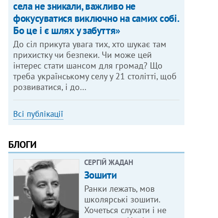
села не зникали, важливо не
фокусуватися виключно на самих собі.
Бо це і є шлях у забуття»
До сіл прикута увага тих, хто шукає там
прихистку чи безпеки. Чи може цей
інтерес стати шансом для громад? Що
треба українському селу у 21 столітті, щоб
розвиватися, і до…
Всі публікації
БЛОГИ
СЕРГІЙ ЖАДАН
Зошити
Ранки лежать, мов
школярські зошити.
Хочеться слухати і не