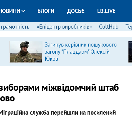
НОВИНИ
БЛОГИ
ДОСЬЄ
LB.LIVE
 грамотність
«Епіцентр виробників»
CultHub
Те
Загинув керівник пошукового
загону "Плацдарм" Олексій
Юков
 виборами міжвідомчий штаб
бово
Міграційна служба перейшли на посилений