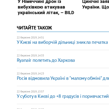
ЧИТАЙТЕ ТАКОЖ
22 березня 2019, 14:51
У Києві на виборчій дільниці зникла печатка
22 березня 2019, 14:33
Ryanair полетить до Харкова
22 березня 2019, 14:23
Росія відмовила Україні в "малому обміні" дл
22 березня 2019, 13:57
У суботу в Києві до +8 градусів і поривчастий