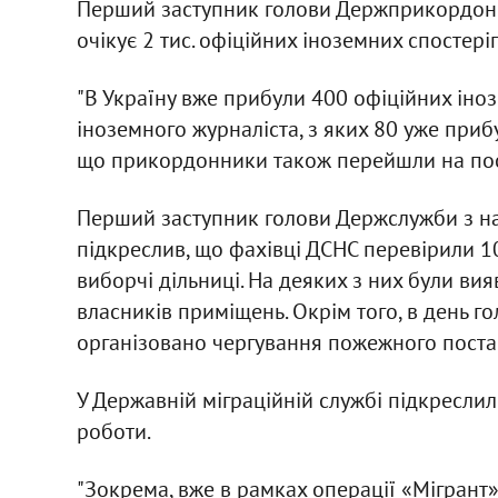
Перший заступник голови Держприкордонс
очікує 2 тис. офіційних іноземних спостеріг
"В Україну вже прибули 400 офіційних іноз
іноземного журналіста, з яких 80 уже прибул
що прикордонники також перейшли на по
Перший заступник голови Держслужби з на
підкреслив, що фахівці ДСНС перевірили 10
виборчі дільниці. На деяких з них були в
власників приміщень. Окрім того, в день г
організовано чергування пожежного поста
У Державній міграційній службі підкресл
роботи.
"Зокрема, вже в рамках операції «Мігрант»