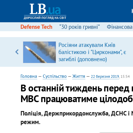
Defense Tech
“30 років гривні”
Фінансова
вив про
Росіяни атакували Київ
боку
балістикою і "Цирконами", є
загиблі (доповнено)
Головна
—
Суспільство
—
Життя
—
22 березня 2019
, 15:54
В останній тиждень перед
МВС працюватиме цілодо
Поліція, Держприкордонслужба, ДСНС і 
режим.