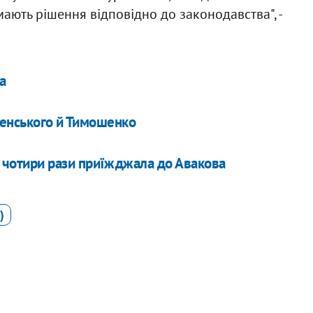
мають рішення відповідно до законодавства", -
а
ленського й Тимошенко
м чотири рази приїжджала до Авакова
)