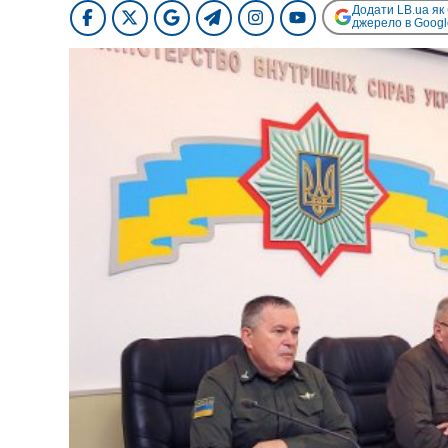
Додати LB.ua як
джерело в Googl