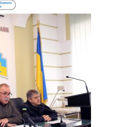
 бажане
e