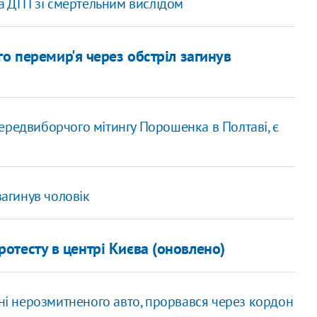
ла ДТП зі смертельним вислідом
о перемир'я через обстріл загинув
ередвиборчого мітингу Порошенка в Полтаві, є
загинув чоловік
ротесту в центрі Києва (оновлено)
нні нерозмитненого авто, прорвався через кордон