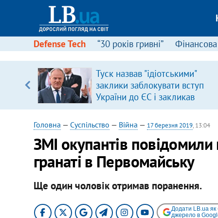
Defense Tech
“30 років гривні”
Фінансова
щодо
Туск назвав "ідіотськими"
 у
заклики заблокувати вступ
ої ходи
України до ЄС і закликав
припинити антиукраїнську
риторику
Головна
—
Суспільство
—
Війна
—
17 березня 2019
, 13:04
ЗМІ окупантів повідомили 
гранаті в Первомайську
Ще один чоловік отримав поранення.
Додати LB.ua як
джерело в Googl