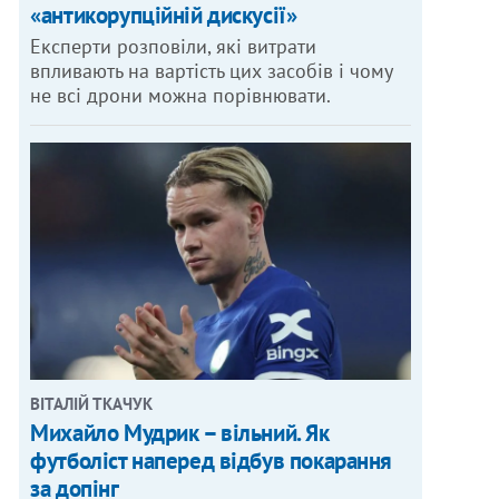
«антикорупційній дискусії»
Експерти розповіли, які витрати
впливають на вартість цих засобів і чому
не всі дрони можна порівнювати.
ВІТАЛІЙ ТКАЧУК
Михайло Мудрик – вільний. Як
футболіст наперед відбув покарання
за допінг