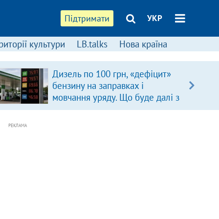
Підтримати
УКР
риторії культури
LB.talks
Нова країна
Дизель по 100 грн, «дефіцит»
бензину на заправках і
мовчання уряду. Що буде далі з
цінами на пальне?
РЕКЛАМА