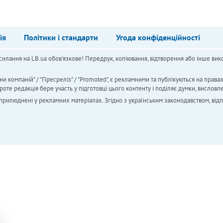
ія
Політики і стандарти
Угода конфіденційності
силання на LB.ua обов'язкове! Передрук, копіювання, відтворення або інше вико
ни компаній" / "Пресреліз" / "Promoted", є рекламними та публікуються на права
 редакція бере участь у підготовці цього контенту і поділяє думки, висловле
 оприлюднені у рекламних матеріалах. Згідно з українським законодавством, від