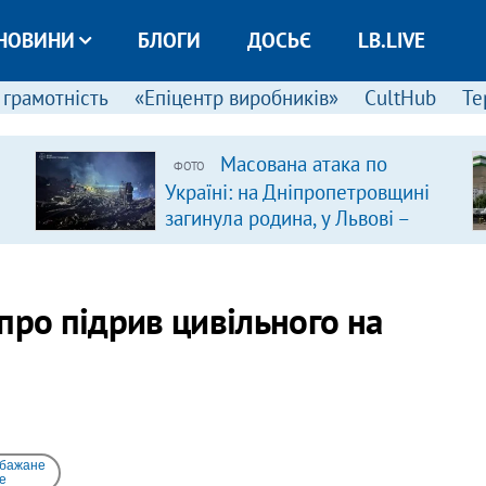
НОВИНИ
БЛОГИ
ДОСЬЄ
LB.LIVE
 грамотність
«Епіцентр виробників»
CultHub
Те
Масована атака по
ФОТО
Україні: на Дніпропетровщині
загинула родина, у Львові –
удар по багатоповерхівках
(доповнюється)
про підрив цивільного на
 бажане
e