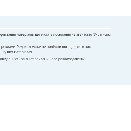
ристання матеріалів, що містять посилання на агентство "Українськi
х реклами. Редакція може не поділяти погляди, які в них
ні у цих матеріалах.
повідальність за зміст реклами несе рекламодавець.