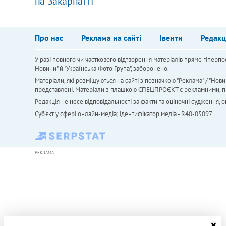
на Закарпатті
Про нас
Реклама на сайті
Івенти
Редакц
У разі повного чи часткового відтворення матеріалів пряме гіперпо
Новини" й "Українська Фото Група", заборонено.
Матеріали, які розміщуються на сайті з позначкою "Реклама" / "Нови
представлені. Матеріали з плашкою СПЕЦПРОЄКТ є рекламними, проте
Редакція не несе відповідальності за факти та оціночні судження,
Cуб'єкт у сфері онлайн-медіа; ідентифікатор медіа - R40-05097
РЕКЛАМА