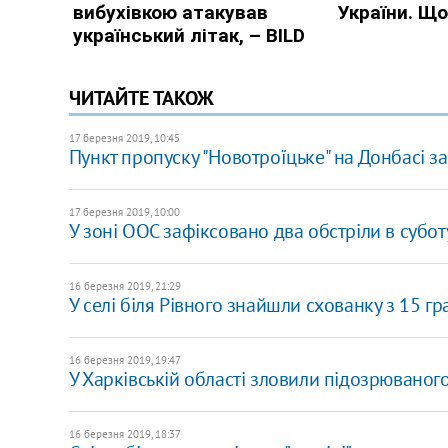
ЧИТАЙТЕ ТАКОЖ
17 березня 2019, 10:45
Пункт пропуску "Новотроїцьке" на Донбасі за
17 березня 2019, 10:00
У зоні ООС зафіксовано два обстріли в субот
16 березня 2019, 21:29
У селі біля Рівного знайшли схованку з 15 г
16 березня 2019, 19:47
У Харківській області зловили підозрюваного 
16 березня 2019, 18:37