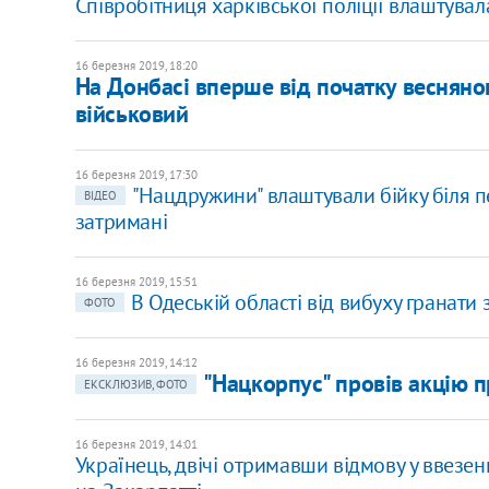
Співробітниця харківської поліції влаштува
16 березня 2019, 18:20
На Донбасі вперше від початку весняног
військовий
16 березня 2019, 17:30
"Нацдружини" влаштували бійку біля п
ВІДЕО
затримані
16 березня 2019, 15:51
В Одеській області від вибуху гранати 
ФОТО
16 березня 2019, 14:12
"Нацкорпус" провів акцію п
ЕКСКЛЮЗИВ, ФОТО
16 березня 2019, 14:01
Українець, двічі отримавши відмову у ввезе