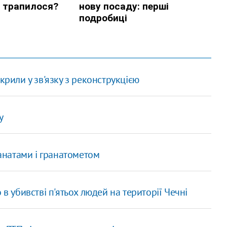
крили у зв'язку з реконструкцією
у
ранатами і гранатометом
в убивстві п'ятьох людей на території Чечні