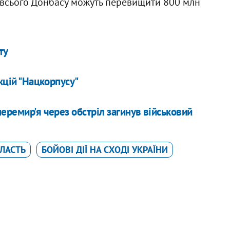
я всього Донбасу можуть перевищити 800 млн
ту
кцій "Нацкорпусу"
еремир'я через обстріл загинув військовий
БЛАСТЬ
БОЙОВІ ДІЇ НА СХОДІ УКРАЇНИ