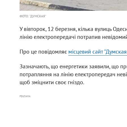
ФОТО: "ДУМСКАЯ"
У вівторок, 12 березня, кілька вулиць Одес
лінію електропередачі потрапив невідомий
Про це повідомляє
місцевий сайт "Думская
Зазначають, що енергетики заявили, що п
потрапляння на лінію електропередач неві
щоб зміцнити своє гніздо.
РЕКЛАМА