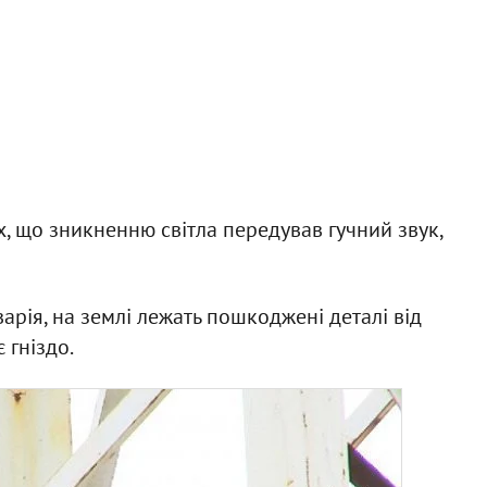
х, що зникненню світла передував гучний звук,
арія, на землі лежать пошкоджені деталі від
 гніздо.