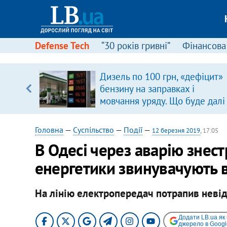
Defense Tech
“30 років гривні”
Фінансова
ою
Дизель по 100 грн, «дефіцит»
пЛА. Є
бензину на заправках і
лено)
мовчання уряду. Що буде далі
цінами на пальне?
Головна
—
Суспільство
—
Події
—
12 березня 2019
, 17:05
В Одесі через аварію знест
енергетики звинувачують 
На лінію електропередач потрапив невід
Додати LB.ua як
джерело в Googl