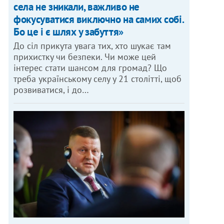
села не зникали, важливо не
фокусуватися виключно на самих собі.
Бо це і є шлях у забуття»
До сіл прикута увага тих, хто шукає там
прихистку чи безпеки. Чи може цей
інтерес стати шансом для громад? Що
треба українському селу у 21 столітті, щоб
розвиватися, і до…