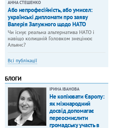
АННА СТЕШЕНКО
Або непрофесійність, або умисел:
українські дипломати про заяву
Валерія Залужного щодо НАТО
Чи існує реальна альтернатива НАТО і
навіщо колишній Головком знецінює
Альянс?
Всі публікації
БЛОГИ
ІРИНА ІВАНОВА
Не копіювати Європу:
як міжнародний
досвід допомагає
переосмислити
громадську участь в