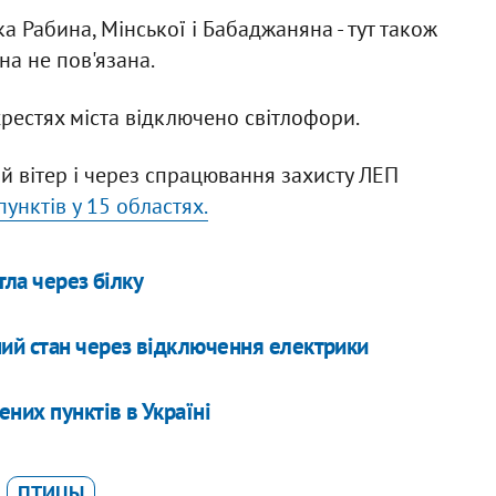
ка Рабина, Мінської і Бабаджаняна - тут також
на не пов'язана.
хрестях міста відключено світлофори.
й вітер і через спрацювання захисту ЛЕП
унктів у 15 областях.
тла через білку
ий стан через відключення електрики
них пунктів в Україні
ПТИЦЫ