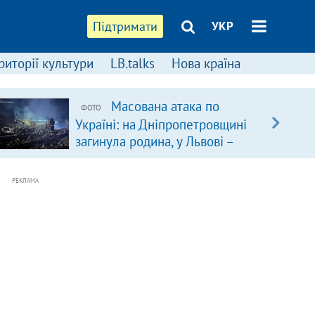
Підтримати
УКР
риторії культури
LB.talks
Нова країна
Масована атака по
ФОТО
Україні: на Дніпропетровщині
загинула родина, у Львові –
удар по багатоповерхівках
(доповнюється)
РЕКЛАМА