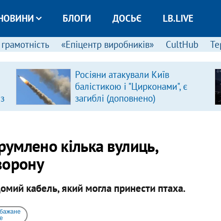
НОВИНИ
БЛОГИ
ДОСЬЄ
LB.LIVE
 грамотність
«Епіцентр виробників»
CultHub
Те
Росіяни атакували Київ
балістикою і "Цирконами", є
 з
загиблі (доповнено)
румлено кілька вулиць,
ворону
омий кабель, який могла принести птаха.
 бажане
e