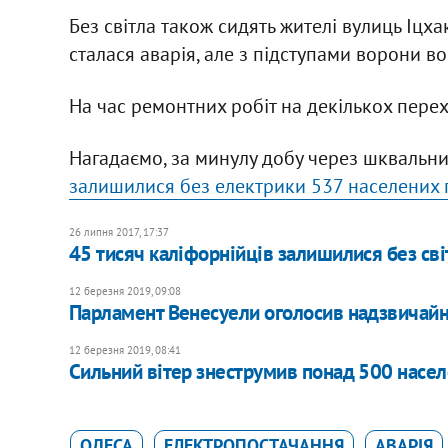
Без світла також сидять жителі вулиць Іцха
сталася аварія, але з підступами ворони во
На час ремонтних робіт на декількох пере
Нагадаємо, за минулу добу через шквальни
залишилися без електрики 537 населених п
26 липня 2017, 17:37
45 тисяч каліфорнійців залишилися без сві
12 березня 2019, 09:08
Парламент Венесуели оголосив надзвичайн
12 березня 2019, 08:41
Сильний вітер знеструмив понад 500 населе
ОДЕСА
ЕЛЕКТРОПОСТАЧАННЯ
АВАРІЯ