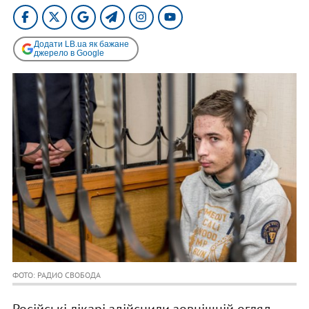
Додати LB.ua як бажане
джерело в Google
ФОТО: РАДИО СВОБОДА