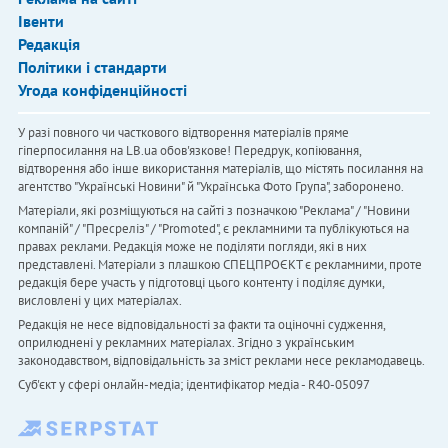
Івенти
Редакція
Політики і стандарти
Угода конфіденційності
У разі повного чи часткового відтворення матеріалів пряме
гіперпосилання на LB.ua обов'язкове! Передрук, копіювання,
відтворення або інше використання матеріалів, що містять посилання на
агентство "Українськi Новини" й "Українська Фото Група", заборонено.
Матеріали, які розміщуються на сайті з позначкою "Реклама" / "Новини
компаній" / "Пресреліз" / "Promoted", є рекламними та публікуються на
правах реклами. Редакція може не поділяти погляди, які в них
представлені. Матеріали з плашкою СПЕЦПРОЄКТ є рекламними, проте
редакція бере участь у підготовці цього контенту і поділяє думки,
висловлені у цих матеріалах.
Редакція не несе відповідальності за факти та оціночні судження,
оприлюднені у рекламних матеріалах. Згідно з українським
законодавством, відповідальність за зміст реклами несе рекламодавець.
Cуб'єкт у сфері онлайн-медіа; ідентифікатор медіа - R40-05097