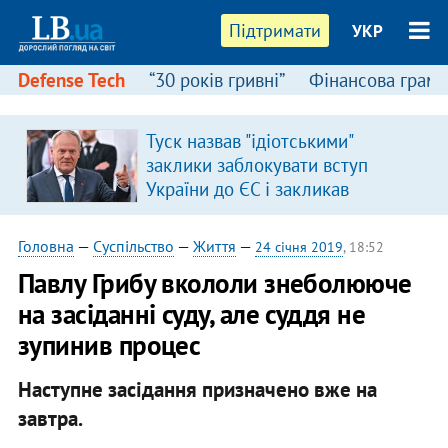
Підтримати
УКР
Defense Tech
“30 років гривні”
Фінансова грамо
Туск назвав "ідіотськими"
заклики заблокувати вступ
України до ЄС і закликав
припинити антиукраїнську
риторику
Головна
—
Суспільство
—
Життя
—
24 січня 2019
, 18:52
Павлу Грибу вкололи знеболююче
на засіданні суду, але суддя не
зупинив процес
Наступне засідання призначено вже на
завтра.