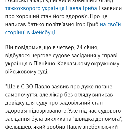
Російські лікарі здійснили зовнішній огляд
тяжкохворого українця Павла Гриба
і заявили
про хороший стан його здоров'я. Про це
написав батько політв'язня Ігор Гриб
на своїй
сторінці в Фейсбуці
.
Він повідомив, що в четвер, 24 січня,
відбулося чергове судове засідання у справі
українця в Північно-Кавказькому окружному
військовому суді.
"Ще в СІЗО Павло заявив про дуже погане
самопочуття, але лікар без огляду виписав
довідку для суду про задовільний стан
здоров'я підозрюваного. Уже під час судового
засідання була викликана "швидка допомога",
фельдшер, який зробив Павлу знеболюючий