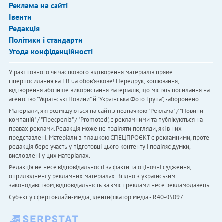
Реклама на сайті
Івенти
Редакція
Політики і стандарти
Угода конфіденційності
У разі повного чи часткового відтворення матеріалів пряме
гіперпосилання на LB.ua обов'язкове! Передрук, копіювання,
відтворення або інше використання матеріалів, що містять посилання на
агентство "Українськi Новини" й "Українська Фото Група", заборонено.
Матеріали, які розміщуються на сайті з позначкою "Реклама" / "Новини
компаній" / "Пресреліз" / "Promoted", є рекламними та публікуються на
правах реклами. Редакція може не поділяти погляди, які в них
представлені. Матеріали з плашкою СПЕЦПРОЄКТ є рекламними, проте
редакція бере участь у підготовці цього контенту і поділяє думки,
висловлені у цих матеріалах.
Редакція не несе відповідальності за факти та оціночні судження,
оприлюднені у рекламних матеріалах. Згідно з українським
законодавством, відповідальність за зміст реклами несе рекламодавець.
Cуб'єкт у сфері онлайн-медіа; ідентифікатор медіа - R40-05097