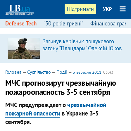
Підтримати
УКР
Defense Tech
“30 років гривні”
Фінансова грамо
Загинув керівник пошукового
загону "Плацдарм" Олексій Юков
Головна
—
Суспільство
—
Події
—
3 вересня 2011
, 05:43
​МЧС прогнозирут чрезвычайную
пожароопасность 3-5 сентября
МЧС предупреждает о
чрезвычайной
пожарной опасности
в Украине 3-5
сентября.