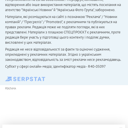
відтворення або інше використання матеріалів, що містять посилання на
агентство "Українськi Новини" й "Українська Фото Група", заборонено.
Матеріали, які розміщуються на сайті з позначкою "Реклама" / "Новини
компаній" / "Пресреліз" / "Promoted", є рекламними та публікуються на
правах реклами. Редакція може не поділяти погляди, які в них
представлені. Матеріали з плашкою СПЕЦПРОЄКТ є рекламними, проте
редакція бере участь у підготовці цього контенту і поділяє думки,
висловлені у цих матеріалах.
Редакція не несе відповідальності за факти та оціночні судження,
оприлюднені у рекламних матеріалах. Згідно з українським
законодавством, відповідальність за зміст реклами несе рекламодавець.
Cуб'єкт у сфері онлайн-медіа; ідентифікатор медіа - R40-05097
РЕКЛАМА