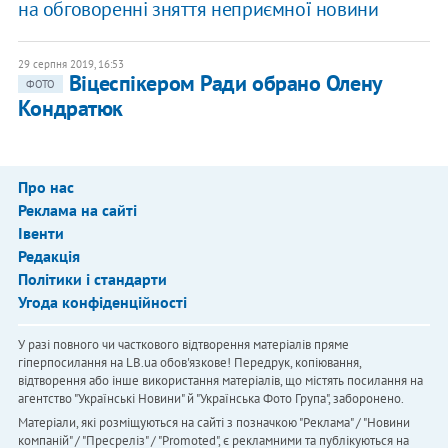
на обговоренні зняття неприємної новини
29 серпня 2019, 16:53
Віцеспікером Ради обрано Олену
ФОТО
Кондратюк
Про нас
Реклама на сайті
Івенти
Редакція
Політики і стандарти
Угода конфіденційності
У разі повного чи часткового відтворення матеріалів пряме
гіперпосилання на LB.ua обов'язкове! Передрук, копіювання,
відтворення або інше використання матеріалів, що містять посилання на
агентство "Українськi Новини" й "Українська Фото Група", заборонено.
Матеріали, які розміщуються на сайті з позначкою "Реклама" / "Новини
компаній" / "Пресреліз" / "Promoted", є рекламними та публікуються на