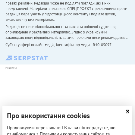
правах реклами. Редакція може не поділяти погляди, які в них
представлені. Матеріали з плашкою СПЕЦПРОЄКТ є рекламними, проте
редакція бере участь у підготовці цього контенту і поділяє думки,
висловлені у цих матеріалах.
Редакція не несе відповідальності за факти та оціночні судження,
оприлюднені у рекламних матеріалах. Згідно з українським
законодавством, відповідальність за зміст реклами несе рекламодавець.
Cуб'єкт у сфері онлайн-медіа; ідентифікатор медіа - R40-05097
РЕКЛАМА
Про використання cookies
Продовжуючи переглядати LB.ua ви підтверджуєте, що
ознайомилися з Правилами користування сайтом та