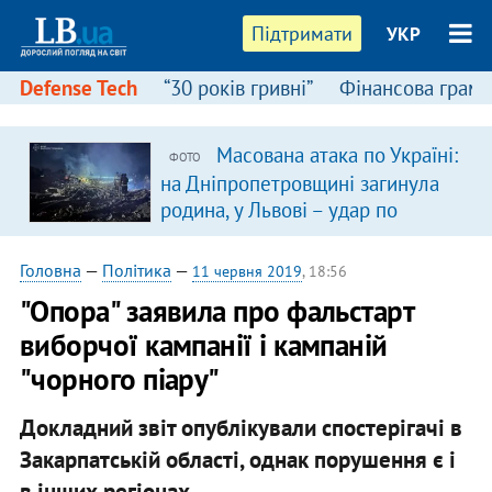
Підтримати
УКР
Defense Tech
“30 років гривні”
Фінансова грамо
Масована атака по Україні:
ФОТО
на Дніпропетровщині загинула
родина, у Львові – удар по
багатоповерхівках
(доповнюється)
Головна
—
Політика
—
11 червня 2019
, 18:56
"Опора" заявила про фальстарт
виборчої кампанії і кампаній
"чорного піару"
Докладний звіт опублікували спостерігачі в
Закарпатській області, однак порушення є і
в інших регіонах.