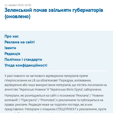
11 червня 2019, 16:36
Зеленський почав звільняти губернаторів
(оновлено)
Про нас
Реклама на сайті
Івенти
Редакція
Політики і стандарти
Угода конфіденційності
У разі повного чи часткового відтворення матеріалів пряме
гіперпосилання на LB.ua обов'язкове! Передрук, копіювання,
відтворення або інше використання матеріалів, що містять посилання на
агентство "Українськi Новини" й "Українська Фото Група", заборонено.
Матеріали, які розміщуються на сайті з позначкою "Реклама" / "Новини
компаній" / "Пресреліз" / "Promoted", є рекламними та публікуються на
правах реклами. Редакція може не поділяти погляди, які в них
представлені. Матеріали з плашкою СПЕЦПРОЄКТ є рекламними, проте