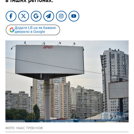
Додати LB.ua як бажане
джерело в Google
ФОТО: МАКС ТРЕБУХОВ