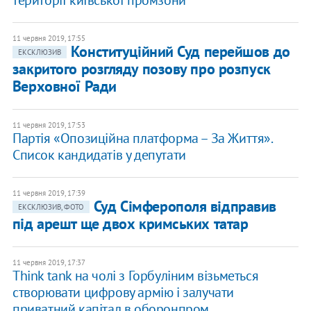
території київської промзони
11 червня 2019, 17:55
Конституційний Суд перейшов до
ЕКСКЛЮЗИВ
закритого розгляду позову про розпуск
Верховної Ради
11 червня 2019, 17:53
Партія «Опозиційна платформа – За Життя».
Список кандидатів у депутати
11 червня 2019, 17:39
Суд Сімферополя відправив
ЕКСКЛЮЗИВ, ФОТО
під арешт ще двох кримських татар
11 червня 2019, 17:37
Think tank на чолі з Горбуліним візьметься
створювати цифрову армію і залучати
приватний капітал в оборонпром