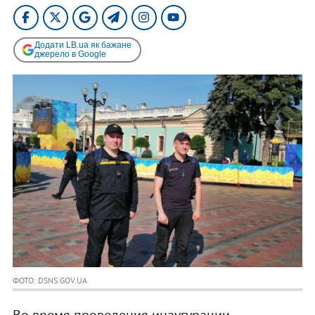
Додати LB.ua як бажане
джерело в Google
ФОТО: DSNS.GOV.UA