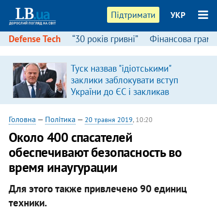
Підтримати
УКР
Defense Tech
“30 років гривні”
Фінансова грамо
Туск назвав "ідіотськими"
заклики заблокувати вступ
України до ЄС і закликав
припинити антиукраїнську
риторику
Головна
—
Політика
—
20 травня 2019
, 10:20
Около 400 спасателей
обеспечивают безопасность во
время инаугурации
Для этого также привлечено 90 единиц
техники.