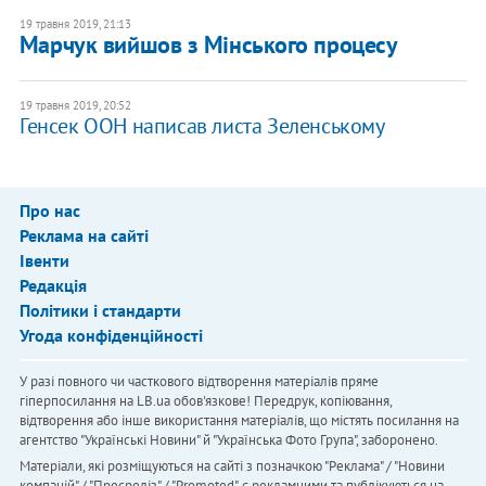
19 травня 2019, 21:13
Марчук вийшов з Мінського процесу
19 травня 2019, 20:52
Генсек ООН написав листа Зеленському
Про нас
Реклама на сайті
Івенти
Редакція
Політики і стандарти
Угода конфіденційності
У разі повного чи часткового відтворення матеріалів пряме
гіперпосилання на LB.ua обов'язкове! Передрук, копіювання,
відтворення або інше використання матеріалів, що містять посилання на
агентство "Українськi Новини" й "Українська Фото Група", заборонено.
Матеріали, які розміщуються на сайті з позначкою "Реклама" / "Новини
компаній" / "Пресреліз" / "Promoted", є рекламними та публікуються на