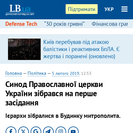
Підтримати
УКР
Defense Tech
“30 років гривні”
Фінансова грамо
Київ перебував під атакою
балістики і реактивних БпЛА. Є
жертва і поранені (оновлено)
Головна
—
Політика
—
5 лютого 2019
, 12:53
Синод Православної церкви
України зібрався на перше
засідання
Ієрархи зібралися в Будинку митрополита.