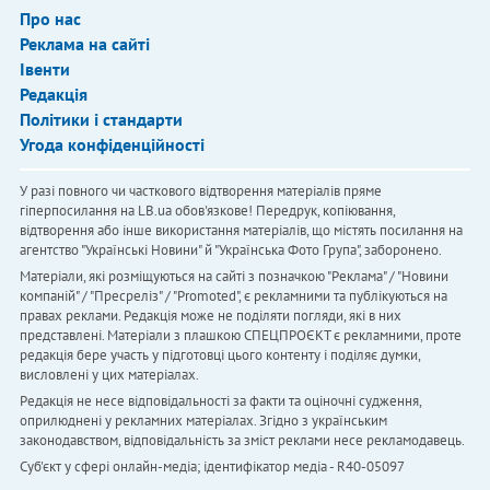
Про нас
Реклама на сайті
Івенти
Редакція
Політики і стандарти
Угода конфіденційності
У разі повного чи часткового відтворення матеріалів пряме
гіперпосилання на LB.ua обов'язкове! Передрук, копіювання,
відтворення або інше використання матеріалів, що містять посилання на
агентство "Українськi Новини" й "Українська Фото Група", заборонено.
Матеріали, які розміщуються на сайті з позначкою "Реклама" / "Новини
компаній" / "Пресреліз" / "Promoted", є рекламними та публікуються на
правах реклами. Редакція може не поділяти погляди, які в них
представлені. Матеріали з плашкою СПЕЦПРОЄКТ є рекламними, проте
редакція бере участь у підготовці цього контенту і поділяє думки,
висловлені у цих матеріалах.
Редакція не несе відповідальності за факти та оціночні судження,
оприлюднені у рекламних матеріалах. Згідно з українським
законодавством, відповідальність за зміст реклами несе рекламодавець.
Cуб'єкт у сфері онлайн-медіа; ідентифікатор медіа - R40-05097