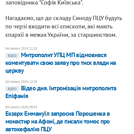
заповідника "Софія Київська".
Нагадаємо, що до складу Синоду ПЦУ будуть
по черзі входити всі єпископи, які мають
єпархії в межах України, за старшинством.
04 лютого 2019, 21:18
Митрополит УПЦ МП відмовився
ВІДЕО
коментувати свою заяву про тиск влади на
церкву
04 лютого 2019, 12:29
Відео дня. Інтронізація митрополита
ВІДЕО
Епіфанія
04 лютого 2019, 09:54
Екзарх Еммануїл запросив Порошенка в
монастир на Афоні, де писали томос про
автокефалію ПЦУ