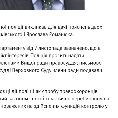
ої поліції викликав для дачі пояснень двох
чківського і Ярослава Романюка.
департаменту від 7 листопада зазначено, що в
кт інтересів. Поліція просить надати
 членами Вищої ради правосуддя; письмово
 судді Верховного Суду члени ради подавали
 ці дії поліції як спробу правоохоронців
ений законом спосіб і фактичне перебирання на
вноважених на здійснення функцій контролю у