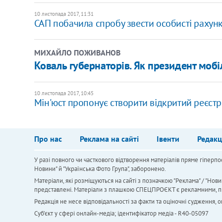
10 листопада 2017, 11:31
САП побачила спробу звести особисті рахунк
МИХАЙЛО ПОЖИВАНОВ
Коваль губернаторів. Як президент мобі
10 листопада 2017, 10:45
Мін'юст пропонує створити відкритий реєстр
Про нас
Реклама на сайті
Івенти
Редакц
У разі повного чи часткового відтворення матеріалів пряме гіперпо
Новини" й "Українська Фото Група", заборонено.
Матеріали, які розміщуються на сайті з позначкою "Реклама" / "Нови
представлені. Матеріали з плашкою СПЕЦПРОЄКТ є рекламними, проте
Редакція не несе відповідальності за факти та оціночні судження,
Cуб'єкт у сфері онлайн-медіа; ідентифікатор медіа - R40-05097