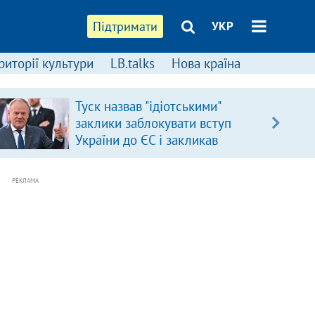
Підтримати
УКР
риторії культури
LB.talks
Нова країна
Туск назвав "ідіотськими"
заклики заблокувати вступ
України до ЄС і закликав
припинити антиукраїнську
риторику
РЕКЛАМА