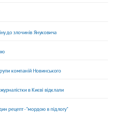
іну до злочинів Януковича
ою
групи компаній Новинського
журналістки в Києві відклали
дин рецепт - "мордою в підлогу"