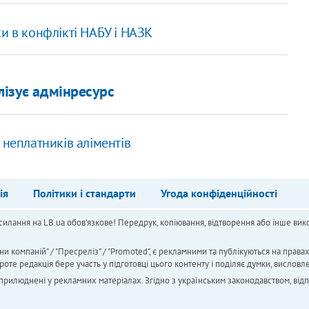
и в конфлікті НАБУ і НАЗК
лізує адмінресурс
 неплатників аліментів
ія
Політики і стандарти
Угода конфіденційності
силання на LB.ua обов'язкове! Передрук, копіювання, відтворення або інше вико
ни компаній" / "Пресреліз" / "Promoted", є рекламними та публікуються на права
 редакція бере участь у підготовці цього контенту і поділяє думки, висловле
 оприлюднені у рекламних матеріалах. Згідно з українським законодавством, від