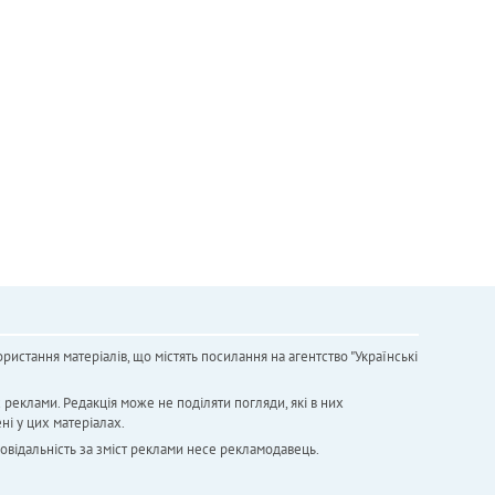
ристання матеріалів, що містять посилання на агентство "Українськi
х реклами. Редакція може не поділяти погляди, які в них
ні у цих матеріалах.
повідальність за зміст реклами несе рекламодавець.