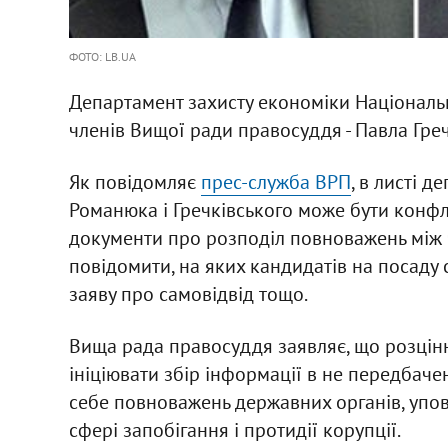
ФОТО: LB.UA
Департамент захисту економіки Національн
членів Вищої ради правосуддя - Павла Гре
Як повідомляє
прес-служба ВРП
, в листі 
Романюка і Гречківського може бути конфлі
документи про розподіл повноважень між
повідомити, на яких кандидатів на посаду
заяву про самовідвід тощо.
Вища рада правосуддя заявляє, що розцінює
ініціювати збір інформації в не передбач
себе повноважень державних органів, упо
сфері запобігання і протидії корупції.