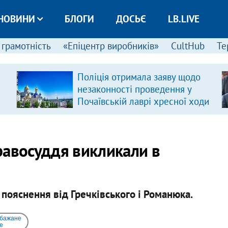
НОВИНИ
БЛОГИ
ДОСЬЄ
LB.LIVE
 грамотність
«Епіцентр виробників»
CultHub
Те
Поліція отримала заяву щодо
незаконності проведення у
Почаївській лаврі хресної ходи
равосуддя викликали в
пояснення від Гречківського і Романюка.
 бажане
e