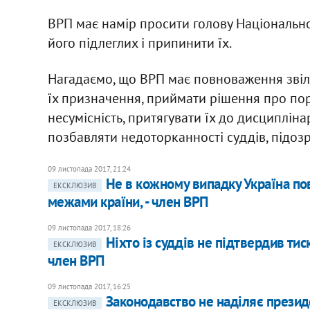
ВРП має намір просити голову Національної 
його підлеглих і припинити їх.
Нагадаємо, що ВРП має повноваження звіл
їх призначення, приймати рішення про п
несумісність, притягувати їх до дисциплін
позбавляти недоторканності суддів, підоз
09 листопада 2017, 21:24
Не в кожному випадку Україна по
ЕКСКЛЮЗИВ
межами країни, - член ВРП
09 листопада 2017, 18:26
Ніхто із суддів не підтвердив тис
ЕКСКЛЮЗИВ
член ВРП
09 листопада 2017, 16:25
Законодавство не наділяє президе
ЕКСКЛЮЗИВ