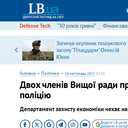
Defense Tech
“30 років гривні”
Фінансова
Загинув керівник пошукового
, є
загону "Плацдарм" Олексій
Юков
Головна
—
Політика
—
10 листопада 2017
, 12:51
Двох членів Вищої ради п
поліцію
Департамент захисту економіки чекає на 
Додати LB.ua як
джерело в Googl