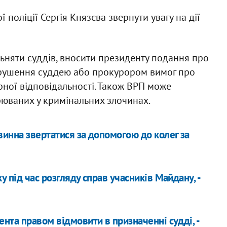
поліції Сергія Князєва звернути увагу на дії
ьняти суддів, вносити президенту подання про
орушення суддею або прокурором вимог про
арної відповідальності. Також ВРП може
рюваних у кримінальних злочинах.
винна звертатися за допомогою до колег за
ку під час розгляду справ учасників Майдану, -
нта правом відмовити в призначенні судді, -