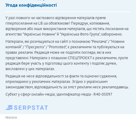
Угода конфіденційності
У разі повного чи часткового відтворення матеріалів пряме
гіперпосилання на LB.ua обов'язкове! Передрук, копіювання,
відтворення або інше використання матеріалів, що містять посилання на
агентство "Українськi Новини" й "Українська Фото Група", заборонено.
Матеріали, які розміщуються на сайті з позначкою "Реклама" / "Новини
компаній" / "Пресреліз" / "Promoted", є рекламними та публікуються на
правах реклами. Редакція може не поділяти погляди, які в них
представлені. Матеріали з плашкою СПЕЦПРОЄКТ є рекламними, проте
редакція бере участь у підготовці цього контенту і поділяє думки,
висловлені у цих матеріалах.
Редакція не несе відповідальності за факти та оціночні судження,
оприлюднені у рекламних матеріалах. Згідно з українським
законодавством, відповідальність за зміст реклами несе рекламодавець.
Cуб'єкт у сфері онлайн-медіа; ідентифікатор медіа - R40-05097
РЕКЛАМА