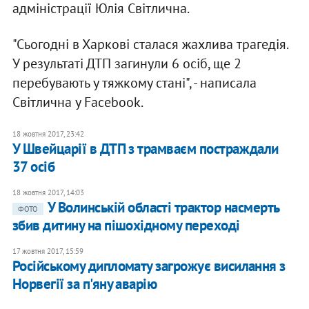
адміністрації Юлія Світлична.
"Сьогодні в Харкові сталася жахлива трагедія.
У результаті ДТП загинули 6 осіб, ще 2
перебувають у тяжкому стані", - написала
Світлична у Facebook.
18 жовтня 2017, 23:42
У Швейцарії в ДТП з трамваєм постраждали
37 осіб
18 жовтня 2017, 14:03
У Волинській області трактор насмерть
ФОТО
збив дитину на пішохідному переході
17 жовтня 2017, 15:59
Російському дипломату загрожує висилання з
Норвегії за п'яну аварію