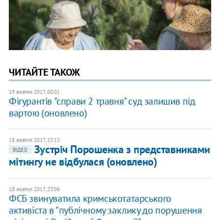
ЧИТАЙТЕ ТАКОЖ
19 жовтня 2017, 00:01
Фігурантів "справи 2 травня" суд залишив під
вартою (оновлено)
18 жовтня 2017, 23:13
Зустріч Порошенка з представниками
ВІДЕО
мітингу не відбулася (оновлено)
18 жовтня 2017, 23:06
ФСБ звинуватила кримськотатарського
активіста в "публічному заклику до порушення