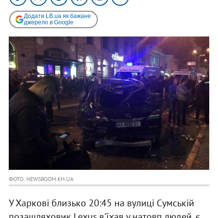
Додати LB.ua як бажане
джерело в Google
ФОТО: NEWSROOM.KH.UA
У Харкові близько 20:45 на вулиці Сумській
позашляховик Lexus в'їхав у натовп людей, є