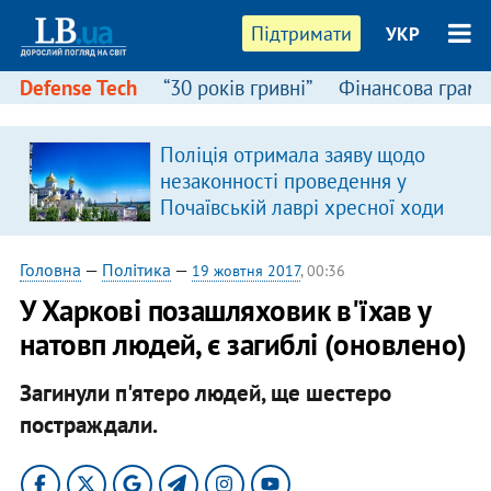
Підтримати
УКР
Defense Tech
“30 років гривні”
Фінансова грамо
Поліція отримала заяву щодо
незаконності проведення у
Почаївській лаврі хресної ходи
Головна
—
Політика
—
19 жовтня 2017
, 00:36
У Харкові позашляховик в'їхав у
натовп людей, є загиблі (оновлено)
Загинули п'ятеро людей, ще шестеро
постраждали.