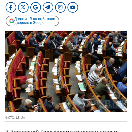
Додати LB.ua як бажане
джерело в Google
ФОТО: LB.UA