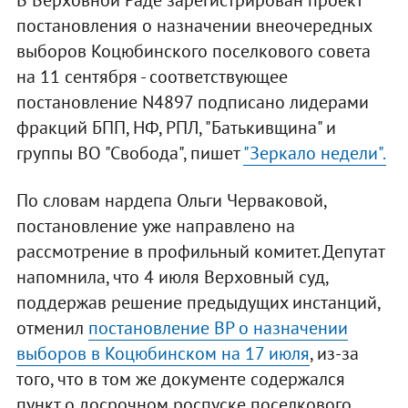
В Верховной Раде зарегистрирован проект
постановления о назначении внеочередных
выборов Коцюбинского поселкового совета
на 11 сентября - соответствующее
постановление N4897 подписано лидерами
фракций БПП, НФ, РПЛ, "Батькивщина" и
группы ВО "Свобода", пишет
"Зеркало недели".
По словам нардепа Ольги Черваковой,
постановление уже направлено на
рассмотрение в профильный комитет. Депутат
напомнила, что 4 июля Верховный суд,
поддержав решение предыдущих инстанций,
отменил
постановление ВР о назначении
выборов в Коцюбинском на 17 июля
, из-за
того, что в том же документе содержался
пункт о досрочном роспуске поселкового