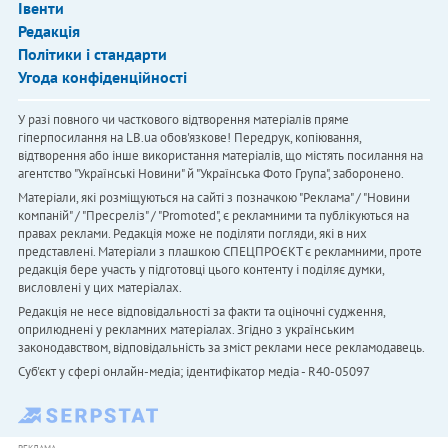
Івенти
Редакція
Політики і стандарти
Угода конфіденційності
У разі повного чи часткового відтворення матеріалів пряме
гіперпосилання на LB.ua обов'язкове! Передрук, копіювання,
відтворення або інше використання матеріалів, що містять посилання на
агентство "Українськi Новини" й "Українська Фото Група", заборонено.
Матеріали, які розміщуються на сайті з позначкою "Реклама" / "Новини
компаній" / "Пресреліз" / "Promoted", є рекламними та публікуються на
правах реклами. Редакція може не поділяти погляди, які в них
представлені. Матеріали з плашкою СПЕЦПРОЄКТ є рекламними, проте
редакція бере участь у підготовці цього контенту і поділяє думки,
висловлені у цих матеріалах.
Редакція не несе відповідальності за факти та оціночні судження,
оприлюднені у рекламних матеріалах. Згідно з українським
законодавством, відповідальність за зміст реклами несе рекламодавець.
Cуб'єкт у сфері онлайн-медіа; ідентифікатор медіа - R40-05097