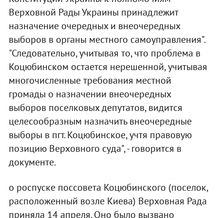
Верховной Рады Украины принадлежит
назначение очередных и внеочередных
выборов в органы местного самоуправления".
"Следовательно, учитывая то, что проблема в
Коцюбинском остается нерешенной, учитывая
многочисленные требования местной
громады о назначении внеочередных
выборов поселковых депутатов, видится
целесообразным назначить внеочередные
выборы в пгт. Коцюбинское, учтя правовую
позицию Верховного суда", - говорится в
документе.
о роспуске поссовета Коцюбинского (поселок,
расположенный возле Киева) Верховная Рада
приняла 14 апреля. Оно было вызвано