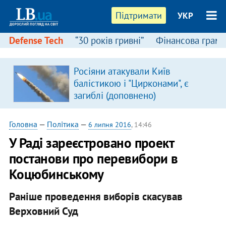
Підтримати
УКР
Defense Tech
“30 років гривні”
Фінансова грамо
Росіяни атакували Київ
балістикою і "Цирконами", є
загиблі (доповнено)
Головна
—
Політика
—
6 липня 2016
, 14:46
У Раді зареєстровано проект
постанови про перевибори в
Коцюбинському
Раніше проведення виборів скасував
Верховний Суд