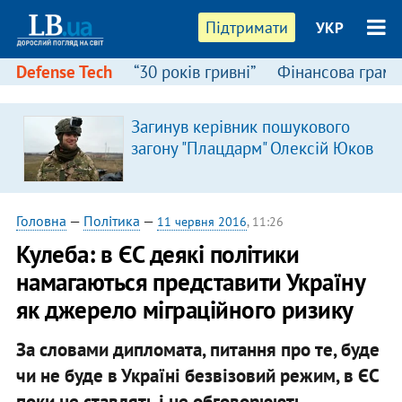
Підтримати
УКР
Defense Tech
“30 років гривні”
Фінансова грамо
Загинув керівник пошукового
загону "Плацдарм" Олексій Юков
Головна
—
Політика
—
11 червня 2016
, 11:26
Кулеба: в ЄС деякі політики
намагаються представити Україну
як джерело міграційного ризику
За словами дипломата, питання про те, буде
чи не буде в Україні безвізовий режим, в ЄС
поки не ставлять і не обговорюють.