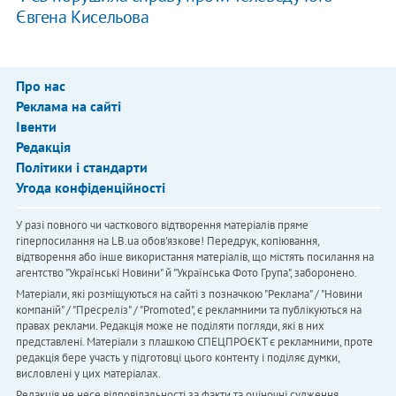
Євгена Кисельова
Про нас
Реклама на сайті
Івенти
Редакція
Політики і стандарти
Угода конфіденційності
У разі повного чи часткового відтворення матеріалів пряме
гіперпосилання на LB.ua обов'язкове! Передрук, копіювання,
відтворення або інше використання матеріалів, що містять посилання на
агентство "Українськi Новини" й "Українська Фото Група", заборонено.
Матеріали, які розміщуються на сайті з позначкою "Реклама" / "Новини
компаній" / "Пресреліз" / "Promoted", є рекламними та публікуються на
правах реклами. Редакція може не поділяти погляди, які в них
представлені. Матеріали з плашкою СПЕЦПРОЄКТ є рекламними, проте
редакція бере участь у підготовці цього контенту і поділяє думки,
висловлені у цих матеріалах.
Редакція не несе відповідальності за факти та оціночні судження,