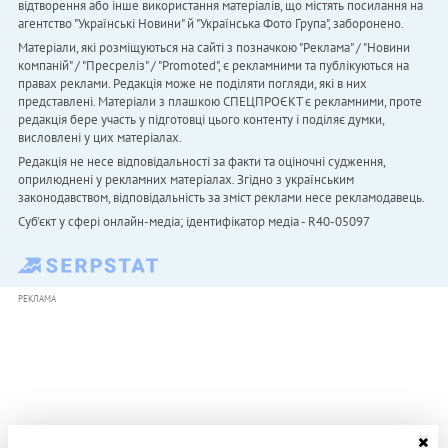
відтворення або інше використання матеріалів, що містять посилання на
агентство "Українськi Новини" й "Українська Фото Група", заборонено.
Матеріали, які розміщуються на сайті з позначкою "Реклама" / "Новини
компаній" / "Пресреліз" / "Promoted", є рекламними та публікуються на
правах реклами. Редакція може не поділяти погляди, які в них
представлені. Матеріали з плашкою СПЕЦПРОЄКТ є рекламними, проте
редакція бере участь у підготовці цього контенту і поділяє думки,
висловлені у цих матеріалах.
Редакція не несе відповідальності за факти та оціночні судження,
оприлюднені у рекламних матеріалах. Згідно з українським
законодавством, відповідальність за зміст реклами несе рекламодавець.
Cуб'єкт у сфері онлайн-медіа; ідентифікатор медіа - R40-05097
РЕКЛАМА