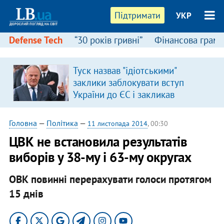
Підтримати
УКР
Defense Tech
“30 років гривні”
Фінансова грамо
Туск назвав "ідіотськими"
я
заклики заблокувати вступ
України до ЄС і закликав
припинити антиукраїнську
риторику
Головна
—
Політика
—
11 листопада 2014
, 00:30
ЦВК не встановила результатів
виборів у 38-му і 63-му округах
ОВК повинні перерахувати голоси протягом
15 днів