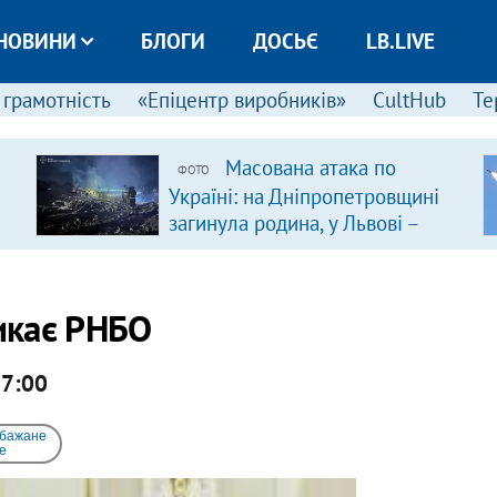
НОВИНИ
БЛОГИ
ДОСЬЄ
LB.LIVE
 грамотність
«Епіцентр виробників»
CultHub
Те
Масована атака по
ФОТО
Україні: на Дніпропетровщині
загинула родина, у Львові –
удар по багатоповерхівках
(доповнюється)
икає РНБО
17:00
 бажане
e