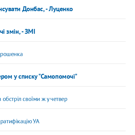
нсувати Донбас, - Луценко
і змін, - ЗМІ
Порошенка
ром у списку "Самопомочі"
 обстріл своїми ж у четвер
ратифікацію УА