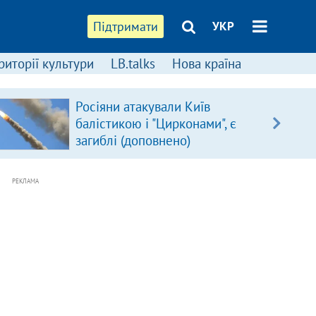
Підтримати
УКР
риторії культури
LB.talks
Нова країна
Росіяни атакували Київ
балістикою і "Цирконами", є
загиблі (доповнено)
РЕКЛАМА