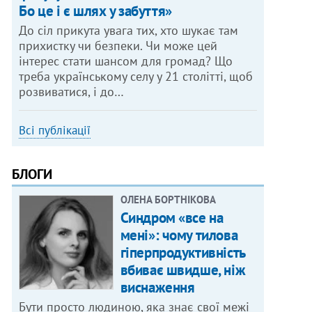
Бо це і є шлях у забуття»
До сіл прикута увага тих, хто шукає там
прихистку чи безпеки. Чи може цей
інтерес стати шансом для громад? Що
треба українському селу у 21 столітті, щоб
розвиватися, і до…
Всі публікації
БЛОГИ
ОЛЕНА БОРТНІКОВА
Синдром «все на
мені»: чому тилова
гіперпродуктивність
вбиває швидше, ніж
виснаження
Бути просто людиною, яка знає свої межі