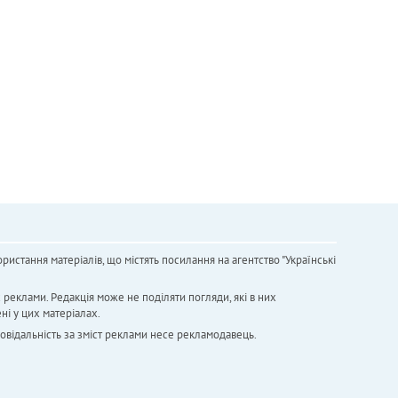
ристання матеріалів, що містять посилання на агентство "Українськi
х реклами. Редакція може не поділяти погляди, які в них
ні у цих матеріалах.
повідальність за зміст реклами несе рекламодавець.