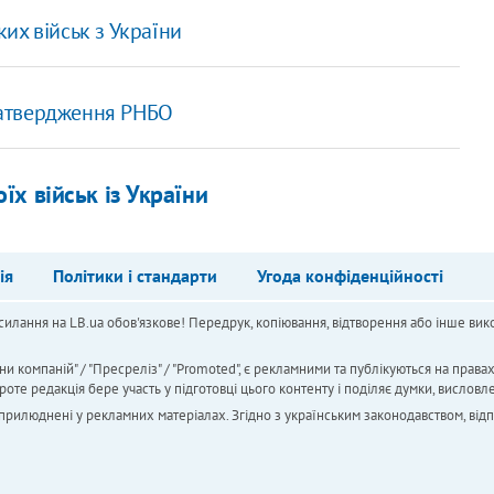
их військ з України
 затвердження РНБО
х військ із України
ія
Політики і стандарти
Угода конфіденційності
силання на LB.ua обов'язкове! Передрук, копіювання, відтворення або інше вико
ни компаній" / "Пресреліз" / "Promoted", є рекламними та публікуються на права
 редакція бере участь у підготовці цього контенту і поділяє думки, висловле
 оприлюднені у рекламних матеріалах. Згідно з українським законодавством, від