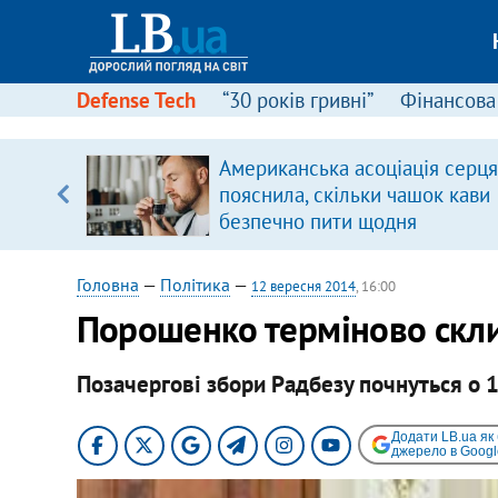
Defense Tech
“30 років гривні”
Фінансова
вив про
Американська асоціація серця
боку
пояснила, скільки чашок кави
безпечно пити щодня
Головна
—
Політика
—
12 вересня 2014
, 16:00
Порошенко терміново скл
Позачергові збори Радбезу почнуться о 
Додати LB.ua як
джерело в Googl