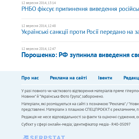
12 вересня 2014, 13:14
РНБО фіксує припинення виведення російськ
12 вересня 2014, 12:48
Українські санкції проти Росії передано на
12 вересня 2014, 12:47
Порошенко: РФ зупинила виведення свої
Про нас
Реклама на сайті
Івенти
Редакц
У разі повного чи часткового відтворення матеріалів пряме гіперпо
Новини" й "Українська Фото Група", заборонено.
Матеріали, які розміщуються на сайті з позначкою "Реклама" / "Нови
представлені. Матеріали з плашкою СПЕЦПРОЄКТ є рекламними, проте
Редакція не несе відповідальності за факти та оціночні судження,
Cуб'єкт у сфері онлайн-медіа; ідентифікатор медіа - R40-05097