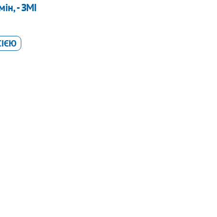
ін, - ЗМІ
СІЄЮ