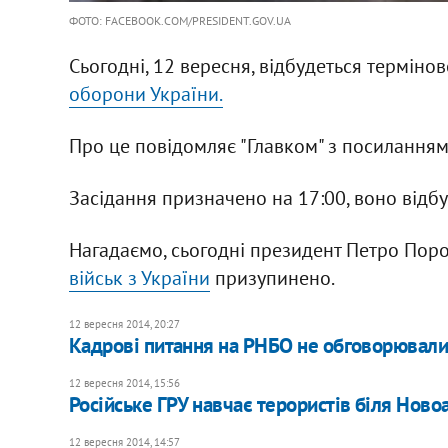
ФОТО: FACEBOOK.COM/PRESIDENT.GOV.UA
Сьогодні, 12 вересня, відбудеться терміно
оборони України.
Про це повідомляє "Главком" з посиланням
Засідання призначено на 17:00, воно відбу
Нагадаємо, сьогодні президент Петро По
військ з України
призупинено.
12 вересня 2014, 20:27
Кадрові питання на РНБО не обговорювалис
12 вересня 2014, 15:56
Російське ГРУ навчає терористів біля Нов
12 вересня 2014, 14:57