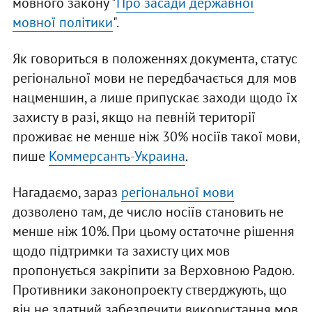
мовного закону "
Про засади державної
мовної політики
".
Як говориться в положеннях документа, статус
регіональної мови не передбачається для мов
нацменшин, а лише припускає заходи щодо їх
захисту в разі, якщо на певній території
проживає не менше ніж 30% носіїв такої мови,
пише
Коммерсантъ-Украина
.
Нагадаємо, зараз
регіональної мови
дозволено там, де число носіїв становить не
менше ніж 10%. При цьому остаточне рішення
щодо підтримки та захисту цих мов
пропонується закріпити за Верховною Радою.
Противники законопроекту стверджують, що
він не здатний забезпечити використання мов