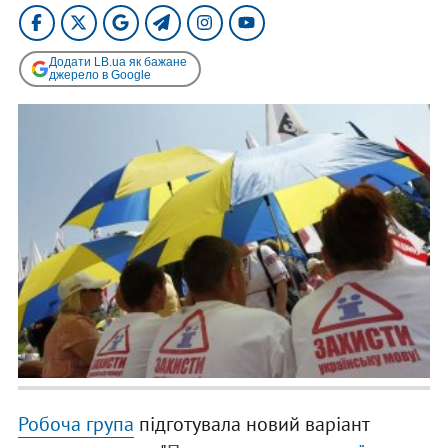
Додати LB.ua як бажане
джерело в Google
Робоча група
підготувала новий варіант