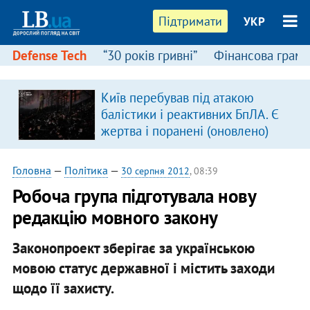
Підтримати
УКР
Defense Tech
“30 років гривні”
Фінансова грамо
Київ перебував під атакою
балістики і реактивних БпЛА. Є
жертва і поранені (оновлено)
Головна
—
Політика
—
30 серпня 2012
, 08:39
Робоча група підготувала нову
редакцію мовного закону
Законопроект зберігає за українською
мовою статус державної і містить заходи
щодо її захисту.