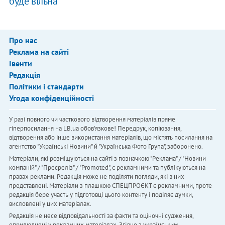
буде вільна
Про нас
Реклама на сайті
Івенти
Редакція
Політики і стандарти
Угода конфіденційності
У разі повного чи часткового відтворення матеріалів пряме
гіперпосилання на LB.ua обов'язкове! Передрук, копіювання,
відтворення або інше використання матеріалів, що містять посилання на
агентство "Українськi Новини" й "Українська Фото Група", заборонено.
Матеріали, які розміщуються на сайті з позначкою "Реклама" / "Новини
компаній" / "Пресреліз" / "Promoted", є рекламними та публікуються на
правах реклами. Редакція може не поділяти погляди, які в них
представлені. Матеріали з плашкою СПЕЦПРОЄКТ є рекламними, проте
редакція бере участь у підготовці цього контенту і поділяє думки,
висловлені у цих матеріалах.
Редакція не несе відповідальності за факти та оціночні судження,
оприлюднені у рекламних матеріалах. Згідно з українським