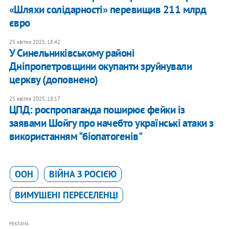
«Шляхи солідарності» перевищив 211 млрд
євро
25 квітня 2025, 18:42
У Синельниківському районі
Дніпропетровщини окупанти зруйнували
церкву (доповнено)
25 квітня 2025, 18:17
ЦПД: роспропаганда поширює фейки із
заявами Шойгу про начебто українські атаки з
використанням "біопатогенів"
ООН
ВІЙНА З РОСІЄЮ
ВИМУШЕНІ ПЕРЕСЕЛЕНЦІ
РЕКЛАМА