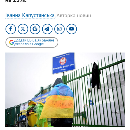
Іванна Капустянська
, Авторка новин
Додати LB.ua як бажане
джерело в Google