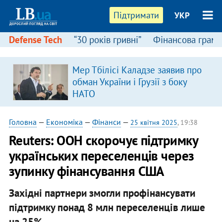
Підтримати
УКР
Defense Tech
“30 років гривні”
Фінансова грамо
Мер Тбілісі Каладзе заявив про
обман України і Грузії з боку
НАТО
Головна
—
Економіка
—
Фінанси
—
25 квітня 2025
, 19:38
Reuters: ООН скорочує підтримку
українських переселенців через
зупинку фінансування США
Західні партнери змогли профінансувати
підтримку понад 8 млн переселенців лише
на 25%.