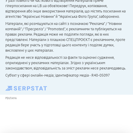
У разі повного чи часткового відтворення матеріалів пряме
гіперпосилання на LB.ua обов'язкове! Передрук, копіювання,
відтворення або інше використання матеріалів, що містять посилання на
агентство "Українськi Новини" й "Українська Фото Група", заборонено.
Матеріали, які розміщуються на сайті з позначкою "Реклама" / "Новини
компаній" / "Пресреліз" / "Promoted", є рекламними та публікуються на
правах реклами. Редакція може не поділяти погляди, які в них
представлені. Матеріали з плашкою СПЕЦПРОЄКТ є рекламними, проте
редакція бере участь у підготовці цього контенту і поділяє думки,
висловлені у цих матеріалах.
Редакція не несе відповідальності за факти та оціночні судження,
оприлюднені у рекламних матеріалах. Згідно з українським
законодавством, відповідальність за зміст реклами несе рекламодавець.
Cуб'єкт у сфері онлайн-медіа; ідентифікатор медіа - R40-05097
РЕКЛАМА