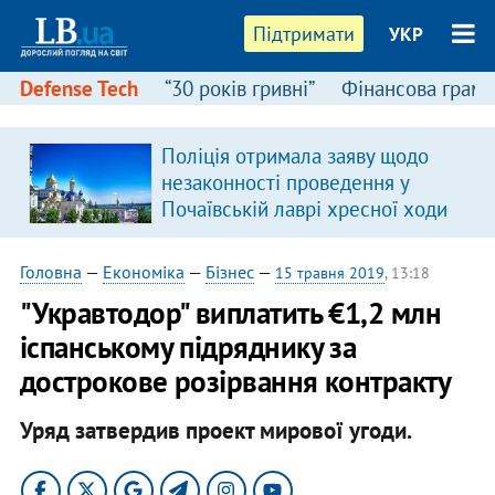
Підтримати
УКР
Defense Tech
“30 років гривні”
Фінансова грамо
Поліція отримала заяву щодо
незаконності проведення у
Почаївській лаврі хресної ходи
Головна
—
Економіка
—
Бізнес
—
15 травня 2019
, 13:18
"Укравтодор" виплатить €1,2 млн
іспанському підряднику за
дострокове розірвання контракту
Уряд затвердив проект мирової угоди.