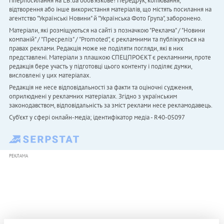
гіперпосилання на LB.ua обов'язкове! Передрук, копіювання,
відтворення або інше використання матеріалів, що містять посилання на
агентство "Українськi Новини" й "Українська Фото Група", заборонено.
Матеріали, які розміщуються на сайті з позначкою "Реклама" / "Новини
компаній" / "Пресреліз" / "Promoted", є рекламними та публікуються на
правах реклами. Редакція може не поділяти погляди, які в них
представлені. Матеріали з плашкою СПЕЦПРОЄКТ є рекламними, проте
редакція бере участь у підготовці цього контенту і поділяє думки,
висловлені у цих матеріалах.
Редакція не несе відповідальності за факти та оціночні судження,
оприлюднені у рекламних матеріалах. Згідно з українським
законодавством, відповідальність за зміст реклами несе рекламодавець.
Cуб'єкт у сфері онлайн-медіа; ідентифікатор медіа - R40-05097
РЕКЛАМА