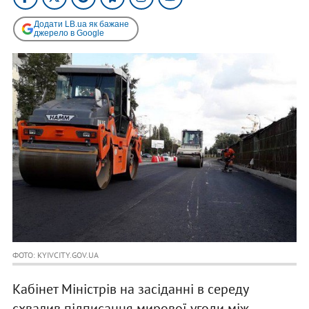
Додати LB.ua як бажане
джерело в Google
ФОТО: KYIVCITY.GOV.UA
Кабінет Міністрів на засіданні в середу
схвалив підписання мирової угоди між