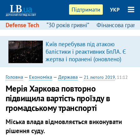
Підтримати
УКР
Defense Tech
“30 років гривні”
Фінансова грамо
Київ перебував під атакою
балістики і реактивних БпЛА. Є
жертва і поранені (оновлено)
Головна
—
Економіка
—
Держава
—
21 лютого 2019
, 11:12
Мерія Харкова повторно
підвищила вартість проїзду в
громадському транспорті
Міська влада відмовляється виконувати
рішення суду.