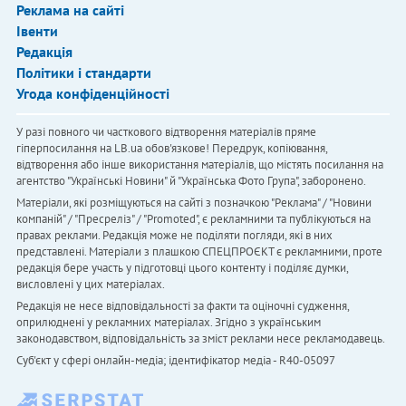
Реклама на сайті
Івенти
Редакція
Політики і стандарти
Угода конфіденційності
У разі повного чи часткового відтворення матеріалів пряме
гіперпосилання на LB.ua обов'язкове! Передрук, копіювання,
відтворення або інше використання матеріалів, що містять посилання на
агентство "Українськi Новини" й "Українська Фото Група", заборонено.
Матеріали, які розміщуються на сайті з позначкою "Реклама" / "Новини
компаній" / "Пресреліз" / "Promoted", є рекламними та публікуються на
правах реклами. Редакція може не поділяти погляди, які в них
представлені. Матеріали з плашкою СПЕЦПРОЄКТ є рекламними, проте
редакція бере участь у підготовці цього контенту і поділяє думки,
висловлені у цих матеріалах.
Редакція не несе відповідальності за факти та оціночні судження,
оприлюднені у рекламних матеріалах. Згідно з українським
законодавством, відповідальність за зміст реклами несе рекламодавець.
Cуб'єкт у сфері онлайн-медіа; ідентифікатор медіа - R40-05097