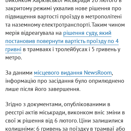
Виконком Харківської міськради 20 лютого в
закритому режимі ухвалив нове рішення про
підвищення вартості проїзду в метрополітені
та наземному електротранспорті. Таким чином
мерія відреагувала на
рішення суду, який
постановив повернути вартість проїзду по 4
гривні
в трамваях і тролейбусах і 5 гривень у
метро.
За даними
місцевого видання NewsRoom
,
інформацію про засідання було оприлюднено
лише після його завершення.
Згідно з документами, опублікованими в
реєстрі актів міськради, виконком вніс зміни в
свої ж рішення від 6 лютого. Ціни залишилися
колишніми: 6 гривень за поїздку в трамваї або