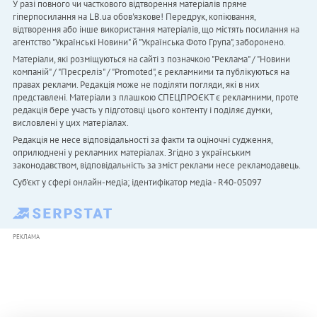
У разі повного чи часткового відтворення матеріалів пряме
гіперпосилання на LB.ua обов'язкове! Передрук, копіювання,
відтворення або інше використання матеріалів, що містять посилання на
агентство "Українськi Новини" й "Українська Фото Група", заборонено.
Матеріали, які розміщуються на сайті з позначкою "Реклама" / "Новини
компаній" / "Пресреліз" / "Promoted", є рекламними та публікуються на
правах реклами. Редакція може не поділяти погляди, які в них
представлені. Матеріали з плашкою СПЕЦПРОЄКТ є рекламними, проте
редакція бере участь у підготовці цього контенту і поділяє думки,
висловлені у цих матеріалах.
Редакція не несе відповідальності за факти та оціночні судження,
оприлюднені у рекламних матеріалах. Згідно з українським
законодавством, відповідальність за зміст реклами несе рекламодавець.
Cуб'єкт у сфері онлайн-медіа; ідентифікатор медіа - R40-05097
РЕКЛАМА