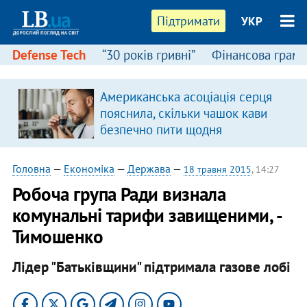
Підтримати
УКР
Defense Tech
“30 років гривні”
Фінансова грамо
Американська асоціація серця
в
пояснила, скільки чашок кави
безпечно пити щодня
Головна
—
Економіка
—
Держава
—
18 травня 2015
, 14:27
Робоча група Ради визнала
комунальні тарифи завищеними, -
Тимошенко
Лідер "Батьківщини" підтримала газове лобі