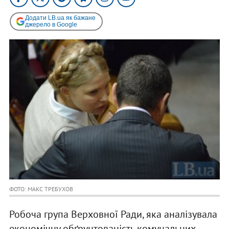
Додати LB.ua як бажане
джерело в Google
ФОТО: МАКС ТРЕБУХОВ
Робоча група Верховної Ради, яка аналізувала
економічну обґрунтованість комунальних