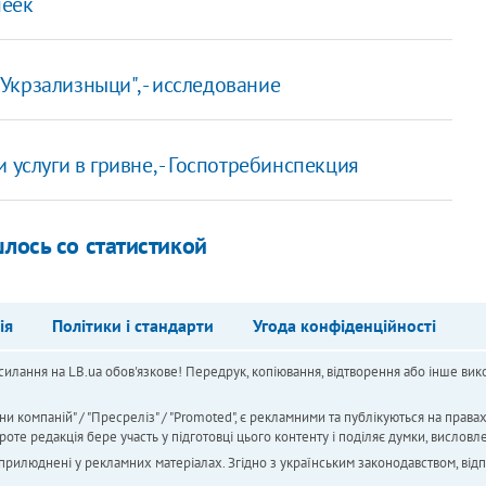
пеек
крзализныци", - исследование
 услуги в гривне, - Госпотребинспекция
шлось со статистикой
ія
Політики і стандарти
Угода конфіденційності
силання на LB.ua обов'язкове! Передрук, копіювання, відтворення або інше вико
ни компаній" / "Пресреліз" / "Promoted", є рекламними та публікуються на права
 редакція бере участь у підготовці цього контенту і поділяє думки, висловле
 оприлюднені у рекламних матеріалах. Згідно з українським законодавством, від