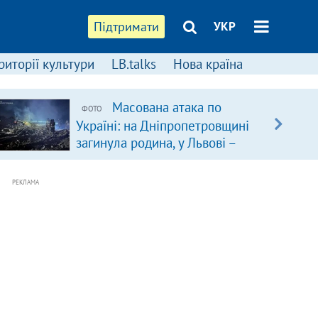
Підтримати
УКР
риторії культури
LB.talks
Нова країна
Масована атака по
ФОТО
Україні: на Дніпропетровщині
загинула родина, у Львові –
удар по багатоповерхівках
(доповнюється)
РЕКЛАМА