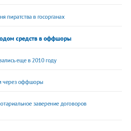
вня пиратства в госорганах
ыводом средств в оффшоры
ались еще в 2010 году
ем через оффшоры
нотариальное заверение договоров