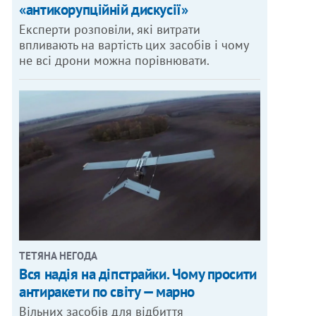
«антикорупційній дискусії»
Експерти розповіли, які витрати
впливають на вартість цих засобів і чому
не всі дрони можна порівнювати.
ТЕТЯНА НЕГОДА
Вся надія на діпстрайки. Чому просити
антиракети по світу — марно
Вільних засобів для відбиття