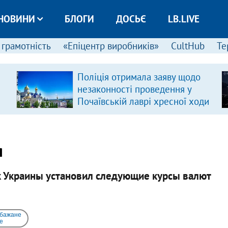
НОВИНИ
БЛОГИ
ДОСЬЄ
LB.LIVE
 грамотність
«Епіцентр виробників»
CultHub
Те
Поліція отримала заяву щодо
незаконності проведення у
Почаївській лаврі хресної ходи
я
к Украины установил следующие курсы валют
 бажане
e