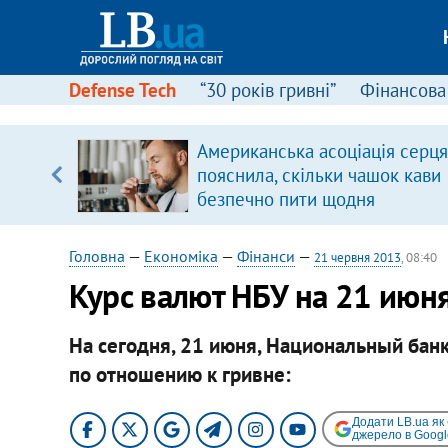
Defense Tech
“30 років гривні”
Фінансова
Американська асоціація серця
, є
пояснила, скільки чашок кави
безпечно пити щодня
Головна
—
Економіка
—
Фінанси
—
21 червня 2013
, 08:40
Курс валют НБУ на 21 июн
На сегодня, 21 июня, Национальный бан
по отношению к гривне:
Додати LB.ua як
джерело в Googl