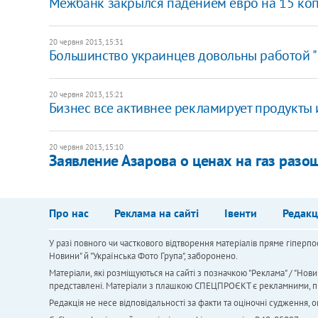
Межбанк закрылся падением евро на 15 ко
20 червня 2013, 15:31
Большинство украинцев довольны работой "У
20 червня 2013, 15:21
Бизнес все активнее рекламирует продукты и
20 червня 2013, 15:10
Заявление Азарова о ценах на газ разо
Про нас
Реклама на сайті
Івенти
Редакц
У разі повного чи часткового відтворення матеріалів пряме гіперпо
Новини" й "Українська Фото Група", заборонено.
Матеріали, які розміщуються на сайті з позначкою "Реклама" / "Нови
представлені. Матеріали з плашкою СПЕЦПРОЄКТ є рекламними, проте
Редакція не несе відповідальності за факти та оціночні судження,