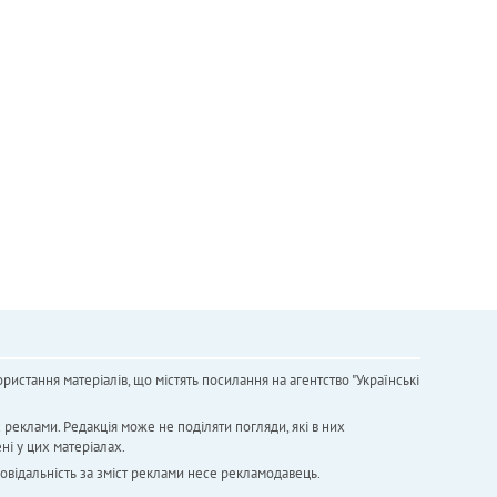
ристання матеріалів, що містять посилання на агентство "Українськi
х реклами. Редакція може не поділяти погляди, які в них
ні у цих матеріалах.
повідальність за зміст реклами несе рекламодавець.