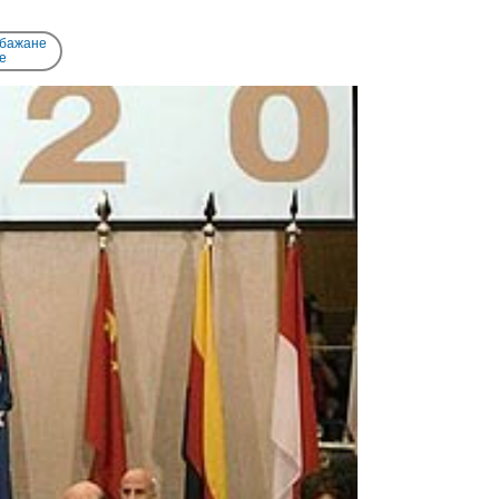
 бажане
e