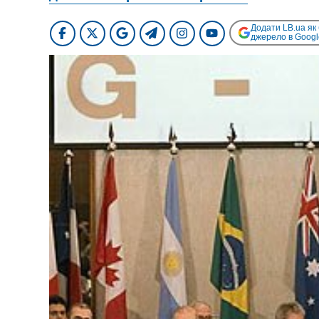
Додати LB.ua як
джерело в Googl