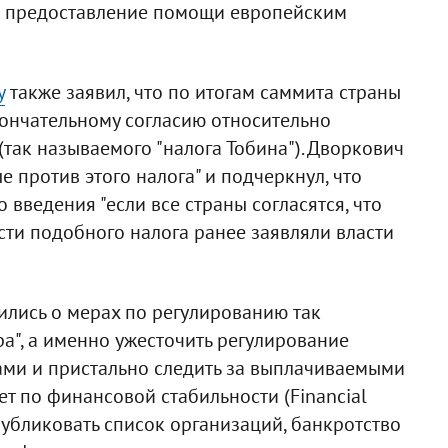
за предоставление помощи европейским
у
также заявил, что по итогам саммита страны
кончательному согласию относительно
так называемого "налога Тобина"). Дворкович
ые против этого налога" и подчеркнул, что
 введения "если все страны согласятся, что
сти подобного налога ранее заявляли власти
ились о мерах по регулированию так
а", а именно ужесточить регулирование
ами и пристально следить за выплачиваемыми
т по финансовой стабильности (Financial
опубликовать список организаций, банкротство