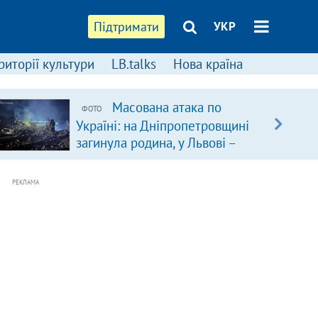
Підтримати
УКР
риторії культури
LB.talks
Нова країна
Масована атака по
ФОТО
Україні: на Дніпропетровщині
загинула родина, у Львові –
удар по багатоповерхівках
(доповнюється)
РЕКЛАМА