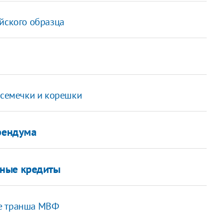
ейского образца
а семечки и корешки
ерендума
жные кредиты
ие транша МВФ