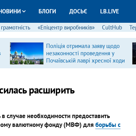
НОВИНИ
БЛОГИ
ДОСЬЄ
LB.LIVE
 грамотність
«Епіцентр виробників»
CultHub
Те
Поліція отримала заяву щодо
в
незаконності проведення у
Почаївській лаврі хресної ходи
асилась расширить
ь в случае необходимости предоставить
ому валютному фонду (МВФ) для
борьбы с