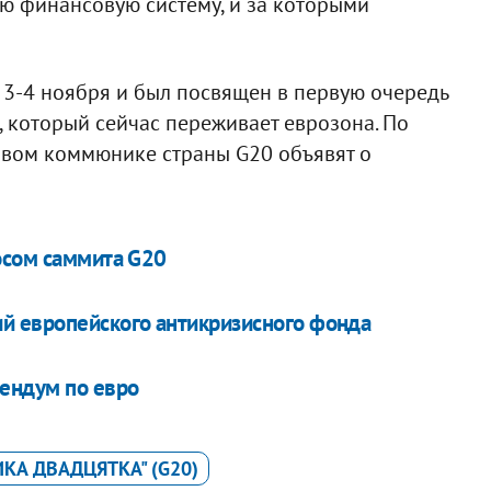
ю финансовую систему, и за которыми
 3-4 ноября и был посвящен в первую очередь
 который сейчас переживает еврозона. По
говом коммюнике страны G20 объявят о
росом саммита G20
й европейского антикризисного фонда
рендум по евро
ИКА ДВАДЦЯТКА" (G20)