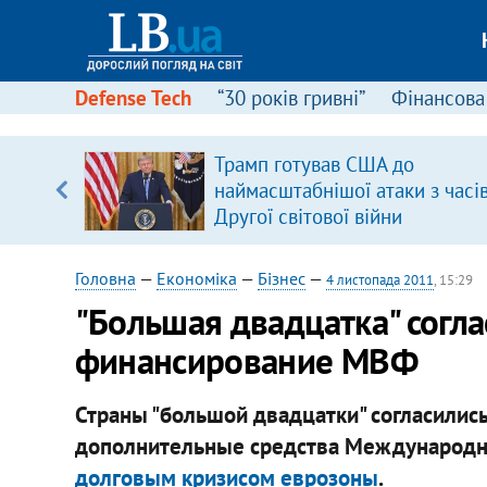
Defense Tech
“30 років гривні”
Фінансова
Трамп готував США до
, є
наймасштабнішої атаки з часі
Другої світової війни
Головна
—
Економіка
—
Бізнес
—
4 листопада 2011
, 15:29
​"Большая двадцатка" согл
финансирование МВФ
Страны "большой двадцатки" согласилис
дополнительные средства Международн
долговым кризисом еврозоны
.