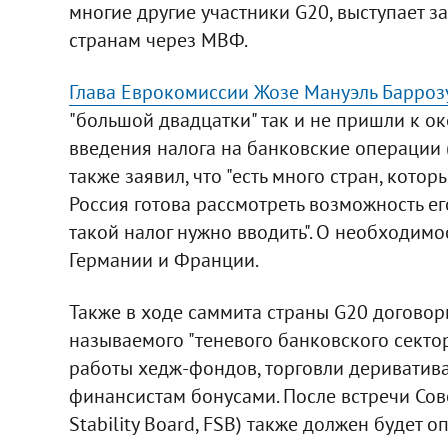
многие другие участники G20, выступает 
странам через МВФ.
Глава Еврокомиссии Жозе Мануэль Барроз
"большой двадцатки" так и не пришли к о
введения налога на банковские операции (
также заявил, что "есть много стран, котор
Россия готова рассмотреть возможность его
такой налог нужно вводить". О необходимо
Германии и Франции.
Также в ходе саммита страны G20 договор
называемого "теневого банковского сектор
работы хедж-фондов, торговли дериватив
финансистам бонусами. После встречи Сове
Stability Board, FSB) также должен будет 