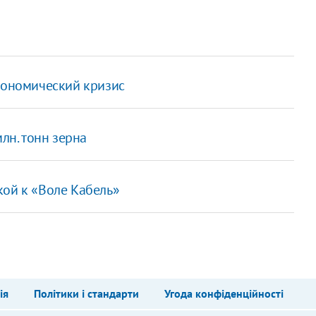
экономический кризис
лн. тонн зерна
кой к «Воле Кабель»
ія
Політики і стандарти
Угода конфіденційності