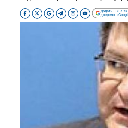
Додати LB.ua як
джерело в Googl