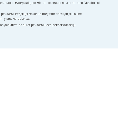
ристання матеріалів, що містять посилання на агентство "Українськi
х реклами. Редакція може не поділяти погляди, які в них
ні у цих матеріалах.
повідальність за зміст реклами несе рекламодавець.