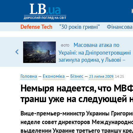
Defense Tech
“30 років гривні”
Фінансова
Масована атака по
ФОТО
уп
Україні: на Дніпропетровщині
загинула родина, у Львові –
ку
удар по багатоповерхівках
(доповнюється)
Головна
—
Економіка
—
Бізнес
—
23 липня 2009
, 14:25
Немыря надеется, что МВФ
транш уже на следующей 
Вице-премьер-министр Украины Григори
неделе совет директоров Международно
выделении Украине третьего траншу кр