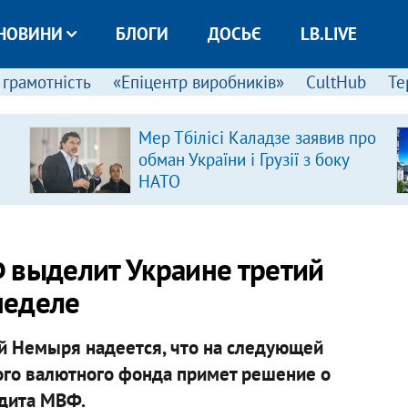
НОВИНИ
БЛОГИ
ДОСЬЄ
LB.LIVE
 грамотність
«Епіцентр виробників»
CultHub
Те
Мер Тбілісі Каладзе заявив про
обман України і Грузії з боку
НАТО
 выделит Украине третий
неделе
й Немыря надеется, что на следующей
го валютного фонда примет решение о
едита МВФ.