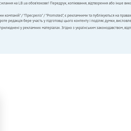
силання на LB.ua обов'язкове! Передрук, копіювання, відтворення або інше вико
ни компаній" / "Пресреліз" / "Promoted", є рекламними та публікуються на права
 редакція бере участь у підготовці цього контенту і поділяє думки, висловле
 оприлюднені у рекламних матеріалах. Згідно з українським законодавством, від