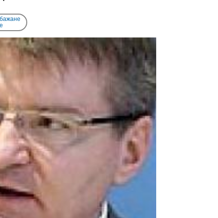
 бажане
e