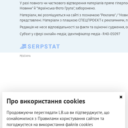
У разі повного чи часткового відтворення матеріалів пряме гіперпо
Новини" й "Українська Фото Група", заборонено.
Матеріали, які розміщуються на сайті з позначкою "Реклама" / "Нови
представлені. Матеріали з плашкою СПЕЦПРОЄКТ є рекламними, проте
Редакція не несе відповідальності за факти та оціночні судження,
Cуб'єкт у сфері онлайн-медіа; ідентифікатор медіа - R40-05097
РЕКЛАМА
Про використання cookies
Продовжуючи переглядати LB.ua ви підтверджуєте, що
ознайомилися з Правилами користування сайтом та
погоджуєтеся на використання файлів cookies