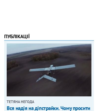
ПУБЛІКАЦІЇ
ТЕТЯНА НЕГОДА
Вся надія на діпстрайки. Чому просити