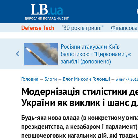
Defense Tech
“30 років гривні”
Фінансова
Росіяни атакували Київ
балістикою і "Цирконами", є
вщині
загиблі (доповнено)
і –
ах
Головна
—
Блоги
—
Блог Миколи Голомші
—
3 липня 201
Модернізація стилістики 
України як виклик і шанс 
Будь-яка нова влада (в конкретному вип
президентства, а незабаром і парламент
першочергових нагальних дій, які тради