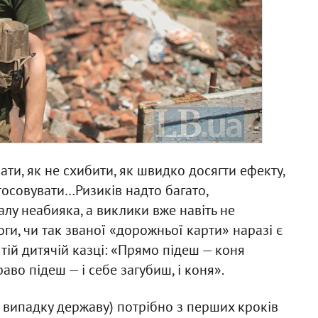
нати, як не схибити, як швидко досягти ефекту,
стосовувати…Ризиків надто багато,
алу неабияка, а виклики вже навіть не
роги, чи так званої «дорожньої карти» наразі є
 тій дитячій казці: «Прямо підеш — коня
аво підеш — і себе загубиш, і коня».
у випадку державу) потрібно з перших кроків