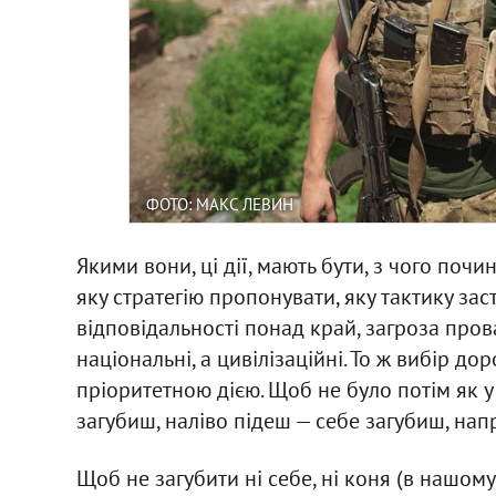
ФОТО: МАКС ЛЕВИН
Якими вони, ці дії, мають бути, з чого почи
яку стратегію пропонувати, яку тактику за
відповідальності понад край, загроза пров
національні, а цивілізаційні. То ж вибір до
пріоритетною дією. Щоб не було потім як у
загубиш, наліво підеш — себе загубиш, напр
Щоб не загубити ні себе, ні коня (в нашом