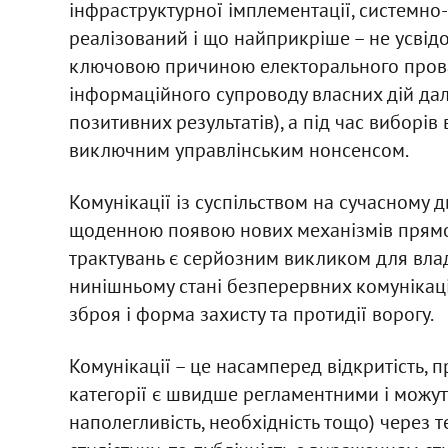
інфраструктурної імплементації, системно-
реалізований і що найприкріше – не усвід
ключовою причиною електорального провал
інформаційного супроводу власних дій дал
позитивних результатів), а під час виборів
виключним управлінським нонсенсом.
Комунікації із суспільством на сучасному 
щоденною появою нових механізмів прямого
трактувань є серйозним викликом для влади
нинішньому стані безперервних комунікаці
зброя і форма захисту та протидії ворогу.
Комунікації – це насамперед відкритість, пр
категорії є швидше регламентними і можут
наполегливість, необхідність тощо) через 