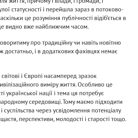
ля життя, причому і влади, і громади, і
улої статусності і перейшла зараз в потоково-
аскільки це розуміння публічності відіб’ється в
буде видно вже найближчим часом.
говоритиму про традиційну чи навіть новітню
іж достатньо, і в додаткових фахівцях немає
є світові і Європі насамперед зразок
цивілізаційного виміру життя. Особливо це
і української нації і тема ця потребує
народному середовищі. Тому маємо підходити
 суспільства через усвідомлення потенціалу
астя, перспективи, молодості і старості тощо.