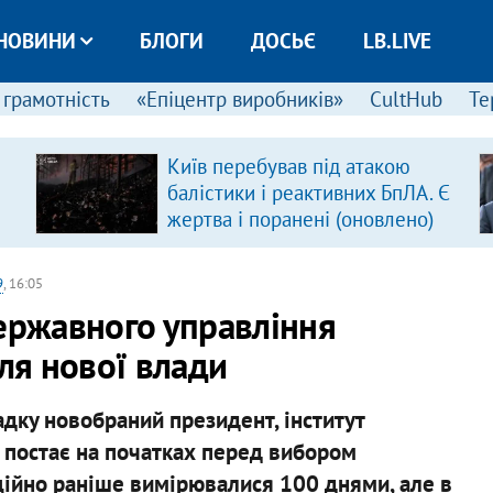
НОВИНИ
БЛОГИ
ДОСЬЄ
LB.LIVE
 грамотність
«Епіцентр виробників»
CultHub
Те
Київ перебував під атакою
балістики і реактивних БпЛА. Є
жертва і поранені (оновлено)
9
, 16:05
державного управління
для нової влади
адку новобраний президент, інститут
) постає на початках перед вибором
ційно раніше вимірювалися 100 днями, але в