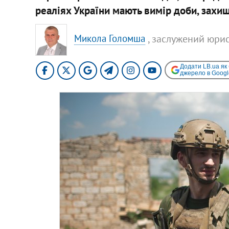
реаліях України мають вимір доби, захи
, заслужений юрис
Микола Голомша
Додати LB.ua як
джерело в Googl