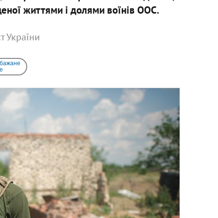
щеної життями і долями воїнів ООС.
т України
 бажане
e