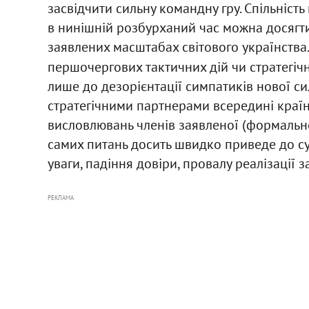
засвідчити сильну командну гру. Спільність 
в нинішній розбурханий час можна досягти і
заявлених масштабах світового українства.
першочергових тактичних дій чи стратегіч
лише до дезорієнтації симпатиків нової сил
стратегічними партнерами всередині країни
висловлювань членів заявленої (формально
самих питань досить швидко приведе до сум
уваги, падіння довіри, провалу реалізації
РЕКЛАМА