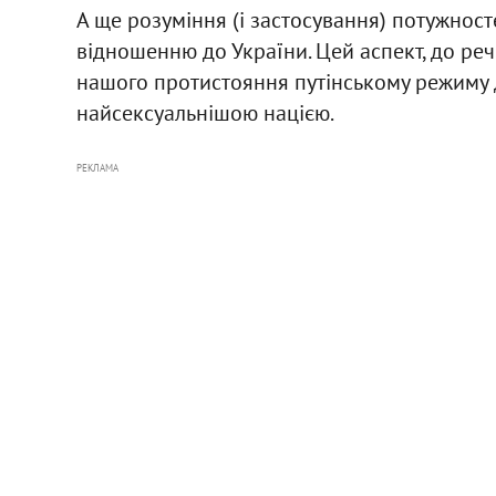
А ще розуміння (і застосування) потужнос
відношенню до України. Цей аспект, до речі
нашого протистояння путінському режиму д
найсексуальнішою нацією.
РЕКЛАМА