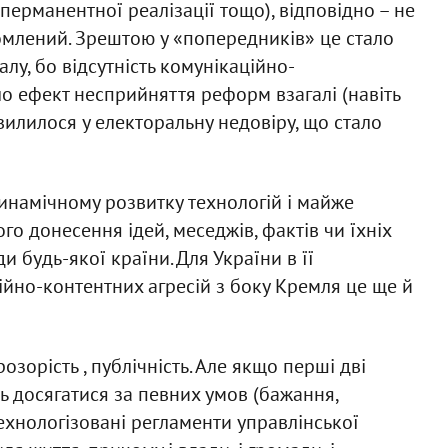
перманентної реалізації тощо), відповідно – не
омлений. Зрештою у «попередників» це стало
у, бо відсутність комунікаційно-
о ефект несприйняття реформ взагалі (навіть
 вилилося у електоральну недовіру, що стало
динамічному розвитку технологій і майже
 донесення ідей, меседжів, фактів чи їхніх
 будь-якої країни. Для України в її
йно-контентних агресій з боку Кремля це ще й
озорість , публічність. Але якщо перші дві
ь досягатися за певних умов (бажання,
технологізовані регламенти управлінської