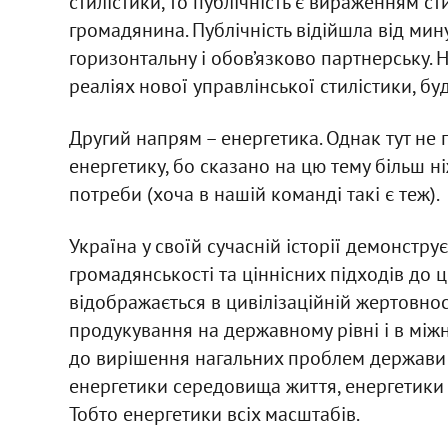
стилістики, то публічність є вираженням сти
громадянина. Публічність відійшла від мин
горизонтальну і обов’язково партнерську. Н
реаліях нової управлінської стилістики, 
Другий напрям – енергетика. Однак тут не 
енергетику, бо сказано на цю тему більш н
потреби (хоча в нашій команді такі є теж).
Україна у своїй сучасній історії демонстру
громадянськості та ціннісних підходів до 
відображається в цивілізаційній жертовност
продукування на державному рівні і в між
до вирішення нагальних проблем держави і
енергетики середовища життя, енергетики щ
Тобто енергетики всіх масштабів.