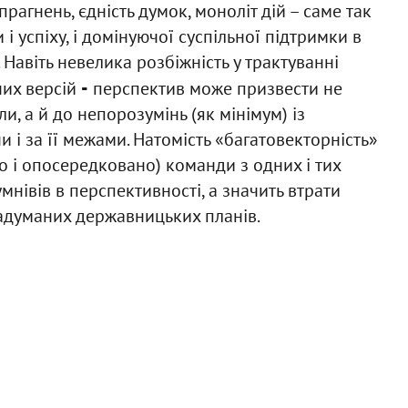
прагнень, єдність думок, моноліт дій – саме так
 успіху, і домінуючої суспільної підтримки в
 Навіть невелика розбіжність у трактуванні
-
них версій
перспектив може призвести не
и, а й до непорозумінь (як мінімум) із
 і за її межами. Натомість «багатовекторність»
 і опосередковано) команди з одних і тих
нівів в перспективності, а значить втрати
 задуманих державницьких планів.