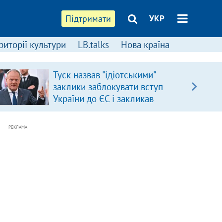
Підтримати
УКР
риторії культури
LB.talks
Нова країна
Туск назвав "ідіотськими"
заклики заблокувати вступ
України до ЄС і закликав
припинити антиукраїнську
риторику
РЕКЛАМА